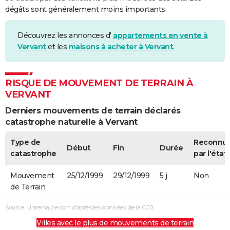
dégâts sont généralement moins importants.
Découvrez les annonces d'
appartements en vente à
Vervant
et les
maisons à acheter à Vervant
.
RISQUE DE MOUVEMENT DE TERRAIN À
VERVANT
Derniers mouvements de terrain déclarés
catastrophe naturelle à Vervant
Type de
Reconnu
Début
Fin
Durée
catastrophe
par l'état
Mouvement
25/12/1999
29/12/1999
5 j
Non
de Terrain
Source : Linternaute.com d'après les données de la CCR
Villes avec le plus de mouvements de terrain