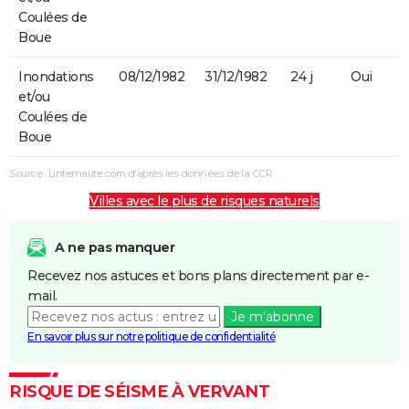
Coulées de
Boue
Inondations
08/12/1982
31/12/1982
24 j
Oui
et/ou
Coulées de
Boue
Source : Linternaute.com d'après les données de la CCR
Villes avec le plus de risques naturels
A ne pas manquer
Recevez nos astuces et bons plans directement par e-
mail.
Je m'abonne
En savoir plus sur notre politique de confidentialité
RISQUE DE SÉISME À VERVANT