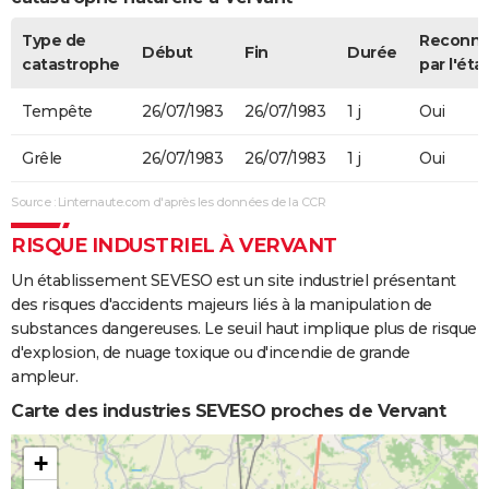
Type de
Reconn
Début
Fin
Durée
catastrophe
par l'éta
Tempête
26/07/1983
26/07/1983
1 j
Oui
Grêle
26/07/1983
26/07/1983
1 j
Oui
Source : Linternaute.com d'après les données de la CCR
RISQUE INDUSTRIEL À VERVANT
Un établissement SEVESO est un site industriel présentant
des risques d'accidents majeurs liés à la manipulation de
substances dangereuses. Le seuil haut implique plus de risque
d'explosion, de nuage toxique ou d'incendie de grande
ampleur.
Carte des industries SEVESO proches de Vervant
+