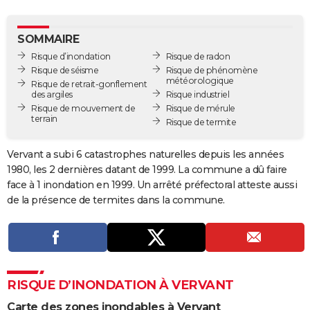
City break
Voyage de noces
Climat
Destinations
Voyage nature
Forum
+
PHOTO
SOMMAIRE
GUIDES D'ACHAT
Risque d’inondation
Risque de radon
Risque de séisme
Risque de phénomène
BONS PLANS
météorologique
Risque de retrait-gonflement
des argiles
Risque industriel
CARTE DE VOEUX
Risque de mouvement de
Risque de mérule
terrain
Risque de termite
Carte Bonne année
Carte Pâques
Carte de Noël
Carte Saint-Valentin
Carte d'anniversaire
DICTIONNAIRE
Vervant a subi 6 catastrophes naturelles depuis les années
Biographies
Expressions
Dictionnaire
Citations
Proverbes
PROGRAMME TV
1980, les 2 dernières datant de 1999. La commune a dû faire
face à 1 inondation en 1999. Un arrêté préfectoral atteste aussi
COPAINS D'AVANT
de la présence de termites dans la commune.
Se connecter
Collèges
Universités
Service militaire
S'inscrire
Lycées
Primaires
Entreprises
Avis de recherche
AVIS DE DÉCÈS
FORUM
Lifestyle
Sport
Television
Cinema
Bricolage
Culture
Auto
Voyage
RISQUE D’INONDATION À VERVANT
Carte des zones inondables à Vervant