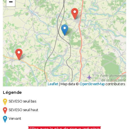
−
Leaflet
|
Map data ©
OpenStreetMap
contributors
Légende
SEVESO seuil bas
SEVESO seuil haut
Vervant