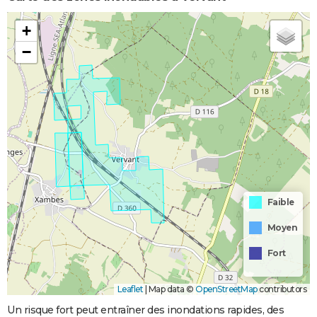
+
−
Faible
Moyen
Fort
Leaflet
|
Map data ©
OpenStreetMap
contributors
Un risque fort peut entraîner des inondations rapides, des