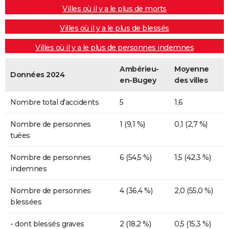
Villes où il y a le plus de morts
Villes où il y a le plus de blessés
Villes où il y a le plus de personnes indemnes
Ambérieu-
Moyenne
Données 2024
en-Bugey
des villes
Nombre total d'accidents
5
1,6
Nombre de personnes
1 (9,1 %)
0,1 (2,7 %)
tuées
Nombre de personnes
6 (54,5 %)
1,5 (42,3 %)
indemnes
Nombre de personnes
4 (36,4 %)
2,0 (55,0 %)
blessées
- dont blessés graves
2 (18,2 %)
0,5 (15,3 %)