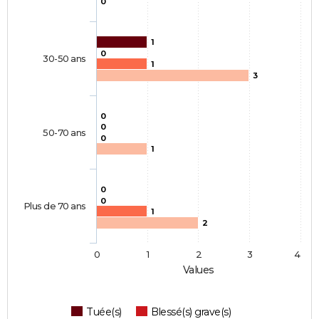
0
1
0
30-50 ans
1
3
0
0
50-70 ans
0
1
0
0
Plus de 70 ans
1
2
0
1
2
3
4
Values
Tuée(s)
Blessé(s) grave(s)