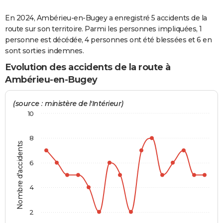
City break
Voyage de noces
Climat
Destinations
Voyage nature
Forum
+
PHOTO
En 2024, Ambérieu-en-Bugey a enregistré 5 accidents de la
route sur son territoire. Parmi les personnes impliquées, 1
GUIDES D'ACHAT
personne est décédée, 4 personnes ont été blessées et 6 en
sont sorties indemnes.
BONS PLANS
Evolution des accidents de la route à
CARTE DE VOEUX
Ambérieu-en-Bugey
Carte Bonne année
Carte Pâques
Carte de Noël
Carte Saint-Valentin
Carte d'anniversaire
DICTIONNAIRE
(source : ministère de l'Intérieur)
Biographies
Expressions
Dictionnaire
Citations
Proverbes
PROGRAMME TV
10
COPAINS D'AVANT
8
Nombre d'accidents
Se connecter
Collèges
Universités
Service militaire
S'inscrire
Lycées
Primaires
Entreprises
Avis de recherche
AVIS DE DÉCÈS
6
FORUM
4
Lifestyle
Sport
Television
Cinema
Bricolage
Culture
Auto
Voyage
2