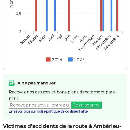
0,5
0
Février
Mai
Août
Novembre
Mars
Juin
Septembre
Décembre
Janvier
Avril
Juillet
Octobre
2024
2023
A ne pas manquer
Recevez nos astuces et bons plans directement par e-
mail.
Je m'abonne
En savoir plus sur notre politique de confidentialité
Victimes d'accidents de la route à Ambérieu-