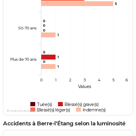
5
0
0
50-70 ans
0
1
0
1
Plus de 70 ans
0
1
0
1
2
3
4
5
6
Values
Tuée(s)
Blessé(s) grave(s)
Blessé(s) léger(s)
Indemne(s)
© Linternaute.com 2026
Accidents à Berre-l'Étang selon la luminosité