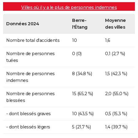
Villes où il y a le plus de personnes indemnes
Berre-
Moyenne
Données 2024
l'Étang
des villes
Nombre total d'accidents
10
1,6
Nombre de personnes
0 (0)
0,1 (2,7 %)
tuées
Nombre de personnes
8 (34,8 %)
1,5 (42,3 %)
indemnes
Nombre de personnes
15 (65,2 %)
2,0 (55,0 %)
blessées
- dont blessés graves
10 (43,5 %)
0,5 (15,3 %)
- dont blessés légers
5 (21,7 %)
1,4 (39,7 %)