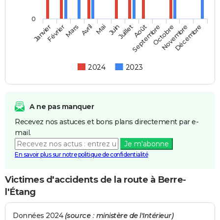
0
Février
Mai
Août
Novembre
Mars
Juin
Septembre
Décembre
Janvier
Avril
Juillet
Octobre
2024
2023
A ne pas manquer
Recevez nos astuces et bons plans directement par e-
mail.
Je m'abonne
En savoir plus sur notre politique de confidentialité
Victimes d'accidents de la route à Berre-
l'Étang
Données 2024
(source : ministère de l'Intérieur)