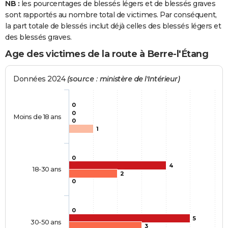
NB :
les pourcentages de blessés légers et de blessés graves
sont rapportés au nombre total de victimes. Par conséquent,
la part totale de blessés inclut déjà celles des blessés légers et
des blessés graves.
Age des victimes de la route à Berre-l'Étang
Données 2024
(source : ministère de l'Intérieur)
0
0
Moins de 18 ans
0
1
0
4
18-30 ans
2
0
0
5
30-50 ans
3