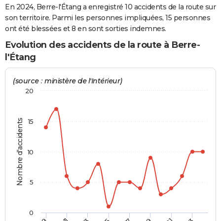
En 2024, Berre-l'Étang a enregistré 10 accidents de la route sur
City break
Voyage de noces
Climat
Destinations
Voyage nature
Forum
+
PHOTO
son territoire. Parmi les personnes impliquées, 15 personnes
ont été blessées et 8 en sont sorties indemnes.
GUIDES D'ACHAT
Evolution des accidents de la route à Berre-
BONS PLANS
l'Étang
CARTE DE VOEUX
(source : ministère de l'Intérieur)
Carte Bonne année
Carte Pâques
Carte de Noël
Carte Saint-Valentin
Carte d'anniversaire
20
DICTIONNAIRE
Biographies
Expressions
Dictionnaire
Citations
Proverbes
PROGRAMME TV
Nombre d'accidents
15
COPAINS D'AVANT
Se connecter
Collèges
Universités
Service militaire
S'inscrire
Lycées
Primaires
Entreprises
Avis de recherche
AVIS DE DÉCÈS
10
FORUM
5
Lifestyle
Sport
Television
Cinema
Bricolage
Culture
Auto
Voyage
0