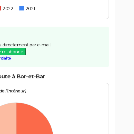
2022
2021
 directement par e-mail.
e m'abonne
tialité
oute à Bor-et-Bar
e l'Intérieur)