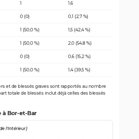
1
1,6
0 (0)
0,1 (2,7 %)
1 (50,0 %)
1,5 (42,4 %)
1 (50,0 %)
2,0 (54,8 %)
0 (0)
0,6 (15,2 %)
1 (50,0 %)
1,4 (39,5 %)
ers et de blessés graves sont rapportés au nombre
art totale de blessés inclut déjà celles des blessés
 à Bor-et-Bar
e l'Intérieur)