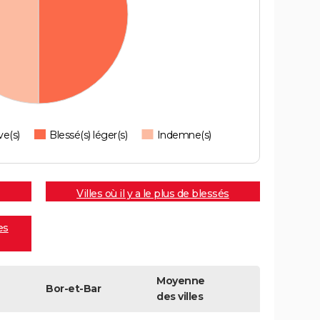
ve(s)
Blessé(s) léger(s)
Indemne(s)
Villes où il y a le plus de blessés
es
Moyenne
Bor-et-Bar
des villes