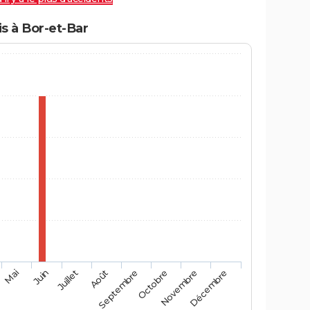
s à Bor-et-Bar
Mai
Août
Novembre
Juin
Septembre
Décembre
Juillet
Octobre