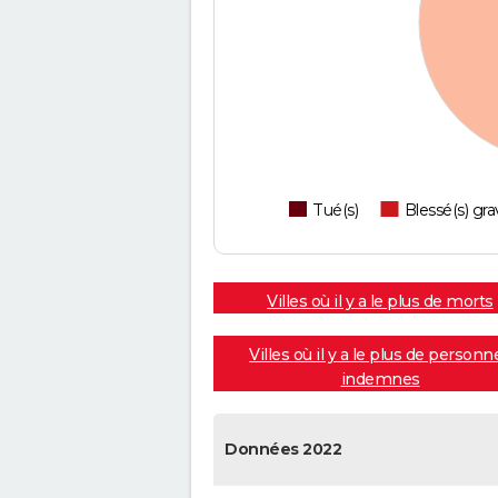
Tué(s)
Blessé(s) gra
Villes où il y a le plus de morts
Villes où il y a le plus de personn
indemnes
Données 2022