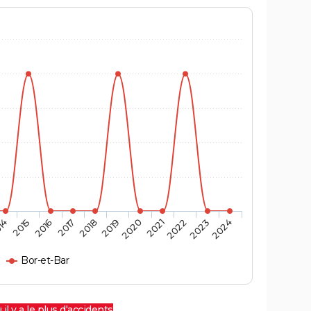
14
2015
2016
2017
2018
2019
2020
2021
2022
2023
2024
Bor-et-Bar
 il y a le plus d'accidents