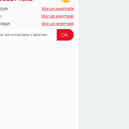
style
Voir un exemple
o
Voir un exemple
olage
Voir un exemple