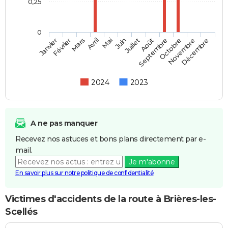
0,25
0
Février
Mai
Août
Novembre
Mars
Juin
Septembre
Décembre
Janvier
Avril
Juillet
Octobre
2024
2023
A ne pas manquer
Recevez nos astuces et bons plans directement par e-
mail.
Je m'abonne
En savoir plus sur notre politique de confidentialité
Victimes d'accidents de la route à Brières-les-
Scellés