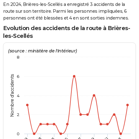
En 2024, Brières-les-Scellés a enregistré 3 accidents de la
City break
Voyage de noces
Climat
Destinations
Voyage nature
Forum
+
PHOTO
route sur son territoire. Parmi les personnes impliquées, 6
personnes ont été blessées et 4 en sont sorties indemnes.
GUIDES D'ACHAT
Evolution des accidents de la route à Brières-
BONS PLANS
les-Scellés
CARTE DE VOEUX
(source : ministère de l'Intérieur)
Carte Bonne année
Carte Pâques
Carte de Noël
Carte Saint-Valentin
Carte d'anniversaire
8
DICTIONNAIRE
Biographies
Expressions
Dictionnaire
Citations
Proverbes
PROGRAMME TV
Nombre d'accidents
6
COPAINS D'AVANT
Se connecter
Collèges
Universités
Service militaire
S'inscrire
Lycées
Primaires
Entreprises
Avis de recherche
AVIS DE DÉCÈS
4
FORUM
2
Lifestyle
Sport
Television
Cinema
Bricolage
Culture
Auto
Voyage
0