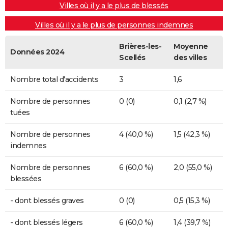
Villes où il y a le plus de blessés
Villes où il y a le plus de personnes indemnes
Brières-les-
Moyenne
Données 2024
Scellés
des villes
Nombre total d'accidents
3
1,6
Nombre de personnes
0 (0)
0,1 (2,7 %)
tuées
Nombre de personnes
4 (40,0 %)
1,5 (42,3 %)
indemnes
Nombre de personnes
6 (60,0 %)
2,0 (55,0 %)
blessées
- dont blessés graves
0 (0)
0,5 (15,3 %)
- dont blessés légers
6 (60,0 %)
1,4 (39,7 %)