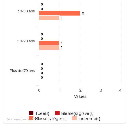
0
0
30-50 ans
2
1
0
0
50-70 ans
1
1
0
0
Plus de 70 ans
0
0
0
1
2
3
4
Values
Tuée(s)
Blessé(s) grave(s)
Blessé(s) léger(s)
Indemne(s)
© Linternaute.com 2026