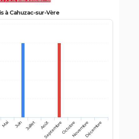
s à Cahuzac-sur-Vère
Mai
Août
Novembre
Juin
Septembre
Décembre
Juillet
Octobre