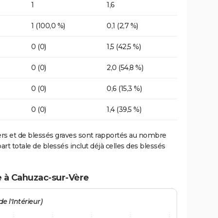
1
1,6
1 (100,0 %)
0,1 (2,7 %)
0 (0)
1,5 (42,5 %)
0 (0)
2,0 (54,8 %)
0 (0)
0,6 (15,3 %)
0 (0)
1,4 (39,5 %)
ers et de blessés graves sont rapportés au nombre
art totale de blessés inclut déjà celles des blessés
e à Cahuzac-sur-Vère
e l'Intérieur)