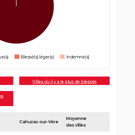
ve(s)
Blessé(s) léger(s)
Indemne(s)
Villes où il y a le plus de blessés
es
Moyenne
Cahuzac-sur-Vère
des villes