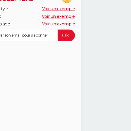
style
Voir un exemple
o
Voir un exemple
olage
Voir un exemple