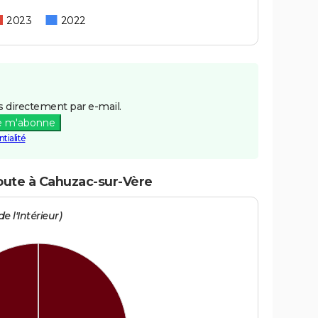
2023
2022
 directement par e-mail.
e m'abonne
tialité
route à Cahuzac-sur-Vère
e l'Intérieur)