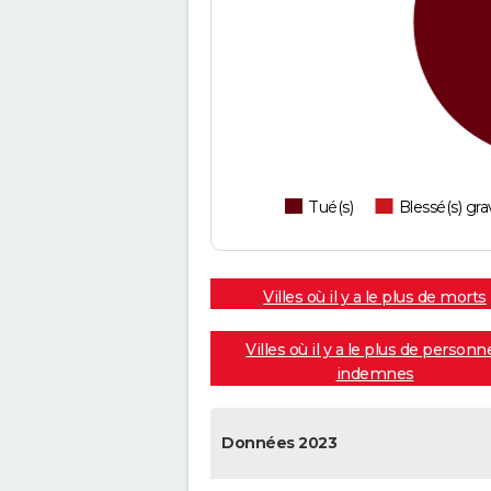
Tué(s)
Blessé(s) gra
Villes où il y a le plus de morts
Villes où il y a le plus de personn
indemnes
Données 2023