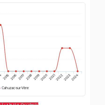
4
2015
2016
2017
2018
2019
2020
2021
2022
2023
2024
Cahuzac-sur-Vère
 il y a le plus d'accidents