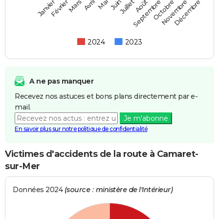
Février
Mai
Août
Novembre
Mars
Juin
Septembre
Décembre
Janvier
Avril
Juillet
Octobre
2024
2023
A ne pas manquer
Recevez nos astuces et bons plans directement par e-
mail.
Je m'abonne
En savoir plus sur notre politique de confidentialité
Victimes d'accidents de la route à Camaret-
sur-Mer
Données 2024
(source : ministère de l'Intérieur)