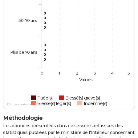
0
0
50-70 ans
0
0
0
0
Plus de 70 ans
0
0
0
1
2
3
4
5
Values
Tuée(s)
Blessé(s) grave(s)
Blessé(s) léger(s)
Indemne(s)
© Linternaute.com 2026
Méthodologie
Les données présentées dans ce service sont issues des
statistiques publiées par le ministère de l'Intérieur concernant