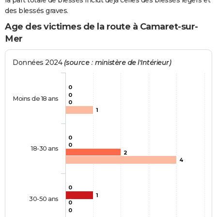
la part totale de blessés inclut déjà celles des blessés légers et
des blessés graves.
Age des victimes de la route à Camaret-sur-
Mer
Données 2024
(source : ministère de l'Intérieur)
0
0
Moins de 18 ans
0
1
0
0
18-30 ans
2
4
0
1
30-50 ans
0
0