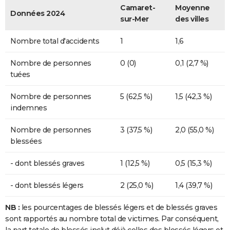
Camaret-
Moyenne
Données 2024
sur-Mer
des villes
Nombre total d'accidents
1
1,6
Nombre de personnes
0 (0)
0,1 (2,7 %)
tuées
Nombre de personnes
5 (62,5 %)
1,5 (42,3 %)
indemnes
Nombre de personnes
3 (37,5 %)
2,0 (55,0 %)
blessées
- dont blessés graves
1 (12,5 %)
0,5 (15,3 %)
- dont blessés légers
2 (25,0 %)
1,4 (39,7 %)
NB :
les pourcentages de blessés légers et de blessés graves
sont rapportés au nombre total de victimes. Par conséquent,