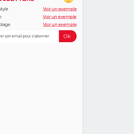
style
Voir un exemple
o
Voir un exemple
olage
Voir un exemple