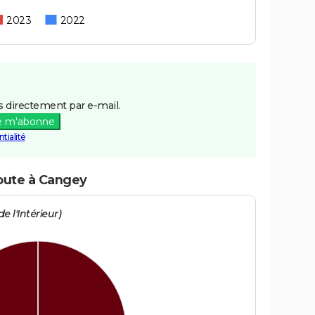
2023
2022
 directement par e-mail.
e m'abonne
tialité
route à Cangey
e l'Intérieur)