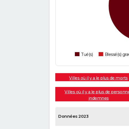
Tué(s)
Blessé(s) gra
Villes où il y a le plus de morts
Villes où il y a le plus de personn
indemnes
Données 2023