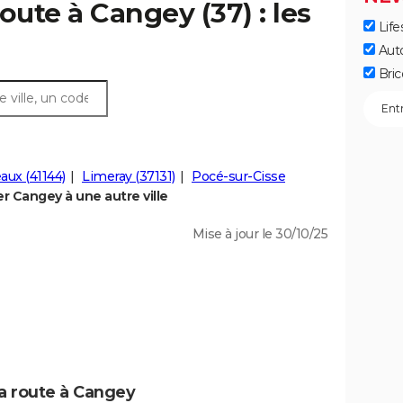
oute à Cangey (37) : les
Life
Aut
Bric
ux (41144)
Limeray (37131)
Pocé-sur-Cisse
 Cangey à une autre ville
Mise à jour le 30/10/25
la route à Cangey