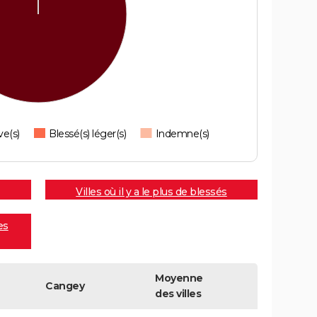
ve(s)
Blessé(s) léger(s)
Indemne(s)
Villes où il y a le plus de blessés
es
Moyenne
Cangey
des villes