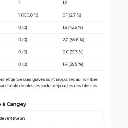
1
1,6
1 (100,0 %)
0,1 (2,7 %)
0 (0)
1,5 (42,5 %)
0 (0)
2,0 (54,8 %)
0 (0)
0,6 (15,3 %)
0 (0)
1,4 (39,5 %)
ers et de blessés graves sont rapportés au nombre
art totale de blessés inclut déjà celles des blessés
e à Cangey
e l'Intérieur)