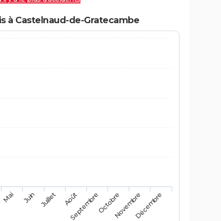
is à Castelnaud-de-Gratecambe
Mai
Août
Novembre
Juin
Septembre
Décembre
Juillet
Octobre