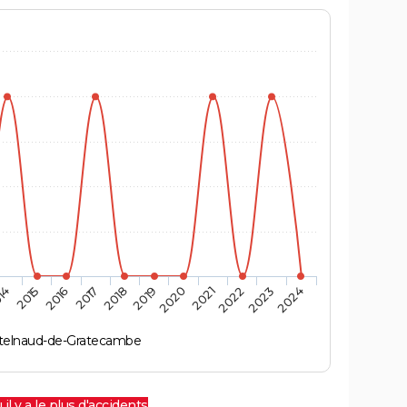
14
2015
2016
2017
2018
2019
2020
2021
2022
2023
2024
telnaud-de-Gratecambe
 il y a le plus d'accidents