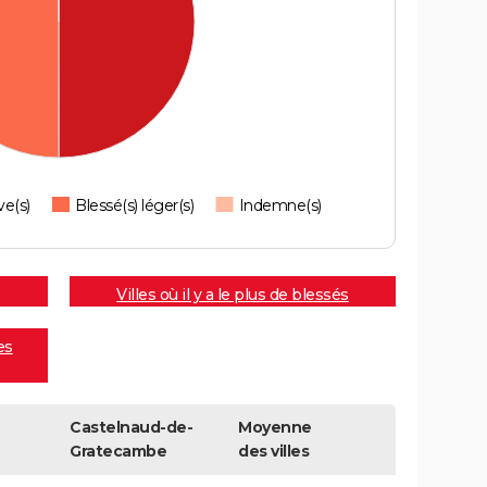
ve(s)
Blessé(s) léger(s)
Indemne(s)
Villes où il y a le plus de blessés
es
Castelnaud-de-
Moyenne
Gratecambe
des villes