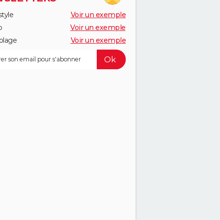
style
Voir un exemple
o
Voir un exemple
olage
Voir un exemple