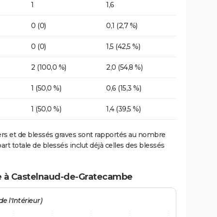
1
1,6
0 (0)
0,1 (2,7 %)
0 (0)
1,5 (42,5 %)
2 (100,0 %)
2,0 (54,8 %)
1 (50,0 %)
0,6 (15,3 %)
1 (50,0 %)
1,4 (39,5 %)
ers et de blessés graves sont rapportés au nombre
art totale de blessés inclut déjà celles des blessés
te à Castelnaud-de-Gratecambe
e l'Intérieur)