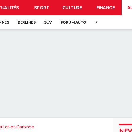
TUALITÉS
SPORT
CULTURE
FINANCE
A
DINES
BERLINES
SUV
FORUM AUTO
+
e
Lot-et-Garonne
NEW