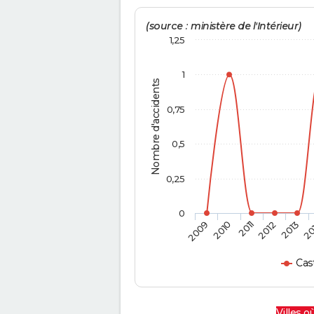
(source : ministère de l'Intérieur)
1,25
1
Nombre d'accidents
0,75
0,5
0,25
0
2009
2010
2011
2012
2013
20
Cas
Villes où