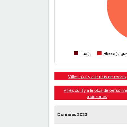
Tué(s)
Blessé(s) gra
Villes où il y a le plus de morts
Villes où il y a le plus de personn
indemnes
Données 2023