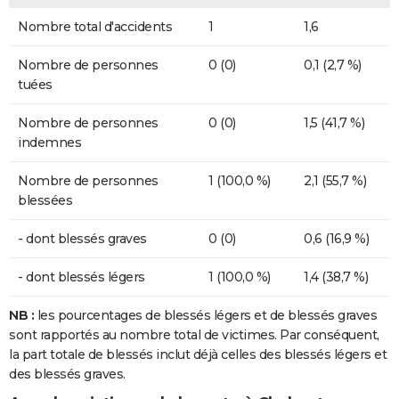
Nombre total d'accidents
1
1,6
Nombre de personnes
0 (0)
0,1 (2,7 %)
tuées
Nombre de personnes
0 (0)
1,5 (41,7 %)
indemnes
Nombre de personnes
1 (100,0 %)
2,1 (55,7 %)
blessées
- dont blessés graves
0 (0)
0,6 (16,9 %)
- dont blessés légers
1 (100,0 %)
1,4 (38,7 %)
NB :
les pourcentages de blessés légers et de blessés graves
sont rapportés au nombre total de victimes. Par conséquent,
la part totale de blessés inclut déjà celles des blessés légers et
des blessés graves.