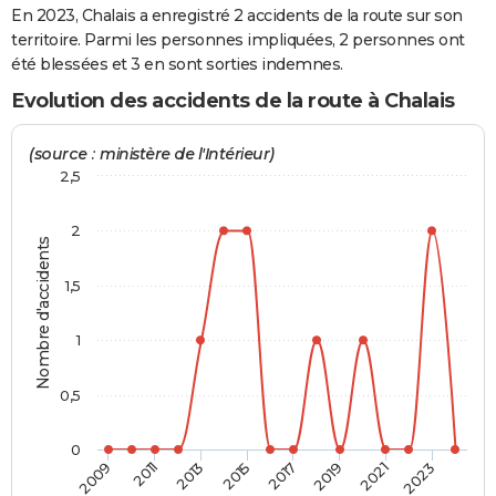
En 2023, Chalais a enregistré 2 accidents de la route sur son
City break
Voyage de noces
Climat
Destinations
Voyage nature
Forum
+
PHOTO
territoire. Parmi les personnes impliquées, 2 personnes ont
été blessées et 3 en sont sorties indemnes.
GUIDES D'ACHAT
Evolution des accidents de la route à Chalais
BONS PLANS
(source : ministère de l'Intérieur)
CARTE DE VOEUX
2,5
Carte Bonne année
Carte Pâques
Carte de Noël
Carte Saint-Valentin
Carte d'anniversaire
DICTIONNAIRE
2
Nombre d'accidents
Biographies
Expressions
Dictionnaire
Citations
Proverbes
PROGRAMME TV
1,5
COPAINS D'AVANT
Se connecter
Collèges
Universités
Service militaire
S'inscrire
Lycées
Primaires
Entreprises
Avis de recherche
1
AVIS DE DÉCÈS
FORUM
0,5
Lifestyle
Sport
Television
Cinema
Bricolage
Culture
Auto
Voyage
0
2009
2011
2013
2015
2017
2019
2021
2023