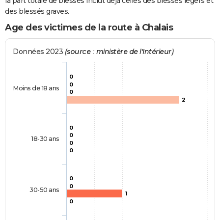
la part totale de blessés inclut déjà celles des blessés légers et
des blessés graves.
Age des victimes de la route à Chalais
Données 2023
(source : ministère de l'Intérieur)
0
0
Moins de 18 ans
0
2
0
0
18-30 ans
0
0
0
0
30-50 ans
1
0