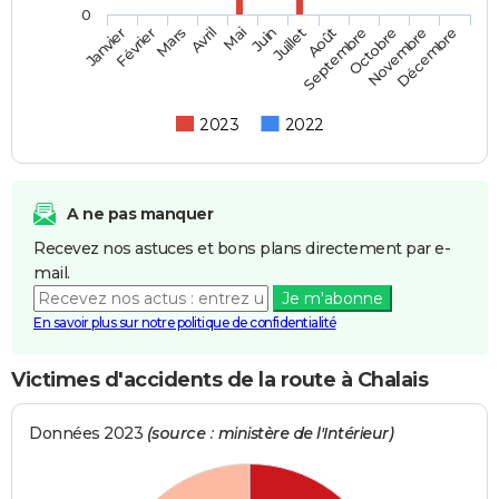
0
Février
Mai
Août
Novembre
Mars
Juin
Septembre
Décembre
Janvier
Avril
Juillet
Octobre
2023
2022
A ne pas manquer
Recevez nos astuces et bons plans directement par e-
mail.
Je m'abonne
En savoir plus sur notre politique de confidentialité
Victimes d'accidents de la route à Chalais
Données 2023
(source : ministère de l'Intérieur)