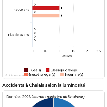
0
1
50-70 ans
0
1
0
0
Plus de 70 ans
0
0
0
0,5
1
1,5
2
2,5
Values
Tuée(s)
Blessé(s) grave(s)
Blessé(s) léger(s)
Indemne(s)
© Linternaute.com 2026
Accidents à Chalais selon la luminosité
Données 2023
(source : ministère de l'Intérieur)