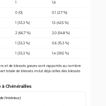
1
1,6
0 (0)
0,1 (2,7 %)
1 (33,3 %)
1,5 (42,5 %)
2 (66,7 %)
2,0 (54,8 %)
1 (33,3 %)
0,6 (15,3 %)
1 (33,3 %)
1,4 (39,5 %)
ers et de blessés graves sont rapportés au nombre
art totale de blessés inclut déjà celles des blessés
 à Chénérailles
e l'Intérieur)