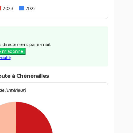
2023
2022
 directement par e-mail.
e m'abonne
tialité
oute à Chénérailles
e l'Intérieur)