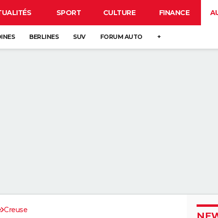
TUALITÉS
SPORT
CULTURE
FINANCE
A
DINES
BERLINES
SUV
FORUM AUTO
+
e
Creuse
NEW