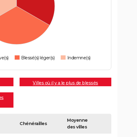
ve(s)
Blessé(s) léger(s)
Indemne(s)
Villes où il y a le plus de blessés
es
Moyenne
Chénérailles
des villes