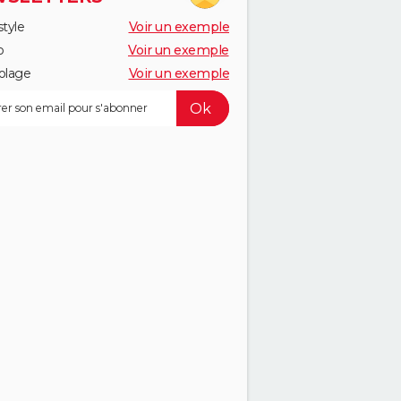
style
Voir un exemple
o
Voir un exemple
olage
Voir un exemple