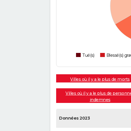
Tué(s)
Blessé(s) gra
Villes où il y a le plus de morts
Villes où il y a le plus de personn
indemnes
Données 2023