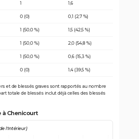
1
1,6
0 (0)
0,1 (2,7 %)
1 (50,0 %)
1,5 (42,5 %)
1 (50,0 %)
2,0 (54,8 %)
1 (50,0 %)
0,6 (15,3 %)
0 (0)
1,4 (39,5 %)
ers et de blessés graves sont rapportés au nombre
art totale de blessés inclut déjà celles des blessés
e à Chenicourt
e l'Intérieur)