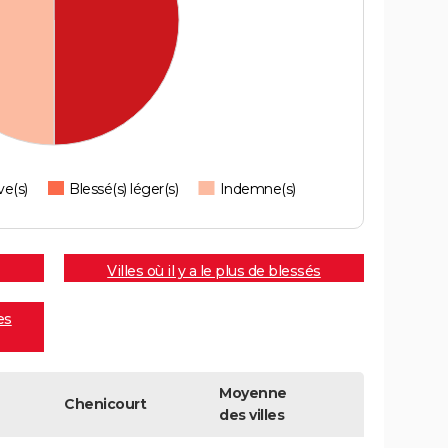
ve(s)
Blessé(s) léger(s)
Indemne(s)
Villes où il y a le plus de blessés
es
Moyenne
Chenicourt
des villes