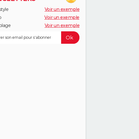
style
Voir un exemple
o
Voir un exemple
olage
Voir un exemple