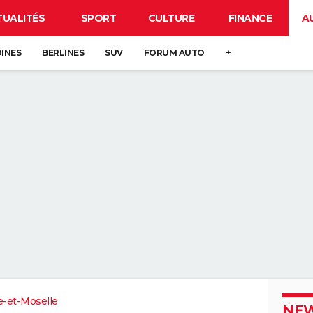
TUALITÉS
SPORT
CULTURE
FINANCE
A
DINES
BERLINES
SUV
FORUM AUTO
+
-et-Moselle
NEW