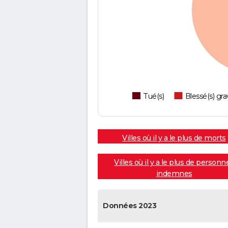
Tué(s)
Blessé(s) gra
Villes où il y a le plus de morts
Villes où il y a le plus de personn
indemnes
Données 2023