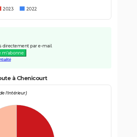
2023
2022
 directement par e-mail.
e m'abonne
tialité
oute à Chenicourt
e l'Intérieur)