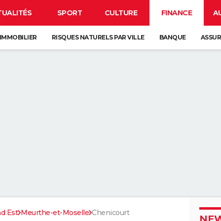
TUALITÉS
SPORT
CULTURE
FINANCE
A
IMMOBILIER
RISQUES NATURELS PAR VILLE
BANQUE
ASSU
d Est
Meurthe-et-Moselle
Chenicourt
NEW