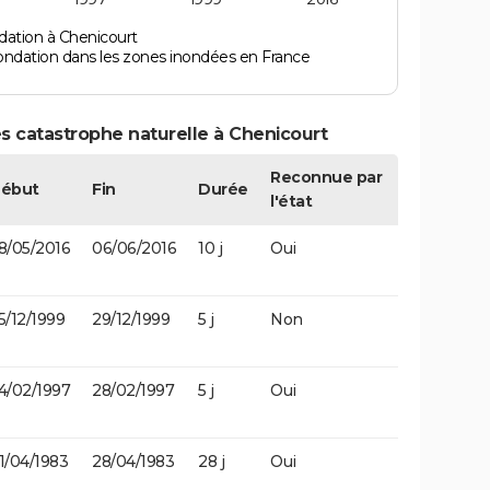
dation à Chenicourt
ondation dans les zones inondées en France
s catastrophe naturelle à Chenicourt
Reconnue par
ébut
Fin
Durée
l'état
8/05/2016
06/06/2016
10 j
Oui
5/12/1999
29/12/1999
5 j
Non
4/02/1997
28/02/1997
5 j
Oui
1/04/1983
28/04/1983
28 j
Oui