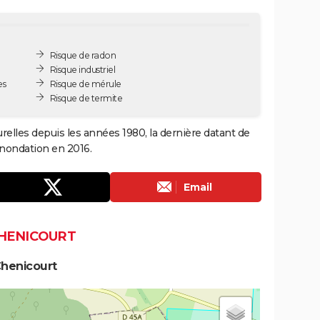
Risque de radon
Risque industriel
es
Risque de mérule
Risque de termite
relles depuis les années 1980, la dernière datant de
inondation en 2016.
Email
CHENICOURT
Chenicourt