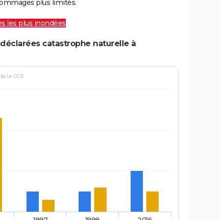
ommages plus limités.
les les plus inondées
déclarées catastrophe naturelle à
 de la CCR
1997
1999
2016