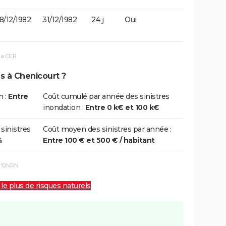
8/12/1982
31/12/1982
24 j
Oui
la CCR
s à Chenicourt ?
n :
Entre
Coût cumulé par année des sinistres
inondation :
Entre 0 k€ et 100 k€
 sinistres
Coût moyen des sinistres par année :
%
Entre 100 € et 500 € / habitant
 l'ONRN
 le plus de risques naturels