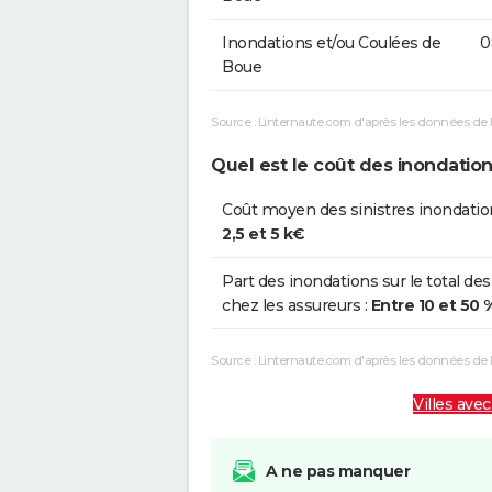
Inondations et/ou Coulées de
0
Boue
Source : Linternaute.com d'après les données de 
Quel est le coût des inondation
Coût moyen des sinistres inondatio
2,5 et 5 k€
Part des inondations sur le total des
chez les assureurs :
Entre 10 et 50 
Source : Linternaute.com d'après les données de
Villes avec
A ne pas manquer