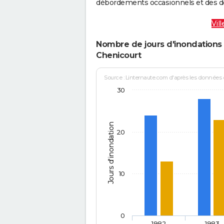
débordements occasionnels et des d
Vil
Nombre de jours d'inondations 
Chenicourt
Source : Linternaute.com d'après les données
30
Jours d'inondation
20
10
0
1982
1983