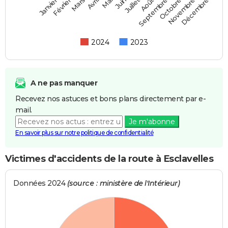
Février
Mai
Août
Novembre
Mars
Juin
Septembre
Décembre
Janvier
Avril
Juillet
Octobre
2024
2023
A ne pas manquer
Recevez nos astuces et bons plans directement par e-
mail.
Je m'abonne
En savoir plus sur notre politique de confidentialité
Victimes d'accidents de la route à Esclavelles
Données 2024
(source : ministère de l'Intérieur)