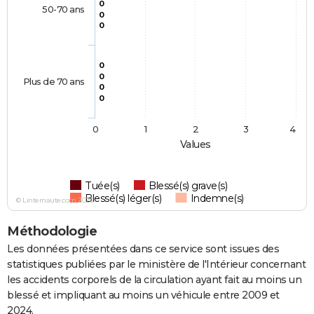
0
50-70 ans
0
0
0
0
Plus de 70 ans
0
0
0
1
2
3
4
Values
Tuée(s)
Blessé(s) grave(s)
Blessé(s) léger(s)
Indemne(s)
© Linternaute.com 2026
Méthodologie
Les données présentées dans ce service sont issues des
statistiques publiées par le ministère de l'Intérieur concernant
les accidents corporels de la circulation ayant fait au moins un
blessé et impliquant au moins un véhicule entre 2009 et
2024.