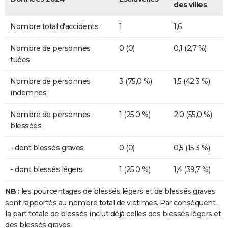
des villes
Nombre total d'accidents
1
1,6
Nombre de personnes
0 (0)
0,1 (2,7 %)
tuées
Nombre de personnes
3 (75,0 %)
1,5 (42,3 %)
indemnes
Nombre de personnes
1 (25,0 %)
2,0 (55,0 %)
blessées
- dont blessés graves
0 (0)
0,5 (15,3 %)
- dont blessés légers
1 (25,0 %)
1,4 (39,7 %)
NB :
les pourcentages de blessés légers et de blessés graves
sont rapportés au nombre total de victimes. Par conséquent,
la part totale de blessés inclut déjà celles des blessés légers et
des blessés graves.