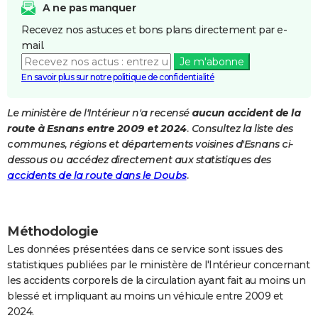
A ne pas manquer
City break
Voyage de noces
Climat
Destinations
Voyage nature
Forum
+
PHOTO
Recevez nos astuces et bons plans directement par e-
mail.
GUIDES D'ACHAT
Je m'abonne
BONS PLANS
En savoir plus sur notre politique de confidentialité
CARTE DE VOEUX
Le ministère de l'Intérieur n'a recensé
aucun accident de la
route à Esnans entre 2009 et 2024
. Consultez la liste des
Carte Bonne année
Carte Pâques
Carte de Noël
Carte Saint-Valentin
Carte d'anniversaire
DICTIONNAIRE
communes, régions et départements voisines d'Esnans ci-
Biographies
Expressions
Dictionnaire
Citations
Proverbes
dessous ou accédez directement aux statistiques des
PROGRAMME TV
accidents de la route dans le Doubs
.
COPAINS D'AVANT
Se connecter
Collèges
Universités
Service militaire
S'inscrire
Lycées
Primaires
Entreprises
Avis de recherche
AVIS DE DÉCÈS
Méthodologie
FORUM
Les données présentées dans ce service sont issues des
statistiques publiées par le ministère de l'Intérieur concernant
Lifestyle
Sport
Television
Cinema
Bricolage
Culture
Auto
Voyage
les accidents corporels de la circulation ayant fait au moins un
blessé et impliquant au moins un véhicule entre 2009 et
2024.