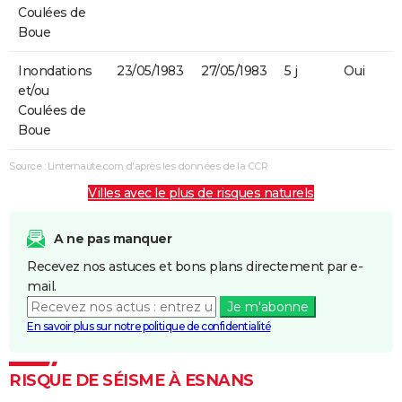
Coulées de
Boue
Inondations
23/05/1983
27/05/1983
5 j
Oui
et/ou
Coulées de
Boue
Source : Linternaute.com d'après les données de la CCR
Villes avec le plus de risques naturels
A ne pas manquer
Recevez nos astuces et bons plans directement par e-
mail.
Je m'abonne
En savoir plus sur notre politique de confidentialité
RISQUE DE SÉISME À ESNANS