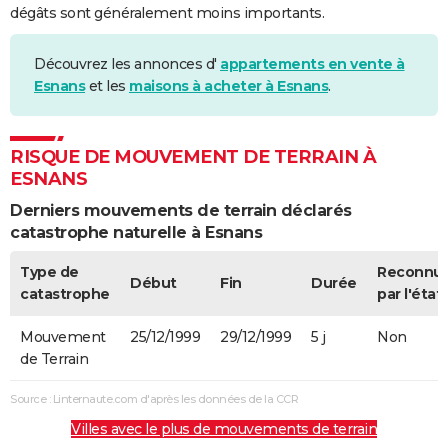
dégâts sont généralement moins importants.
Découvrez les annonces d'
appartements en vente à
Esnans
et les
maisons à acheter à Esnans
.
RISQUE DE MOUVEMENT DE TERRAIN À
ESNANS
Derniers mouvements de terrain déclarés
catastrophe naturelle à Esnans
Type de
Reconnu
Début
Fin
Durée
catastrophe
par l'état
Mouvement
25/12/1999
29/12/1999
5 j
Non
de Terrain
Source : Linternaute.com d'après les données de la CCR
Villes avec le plus de mouvements de terrain