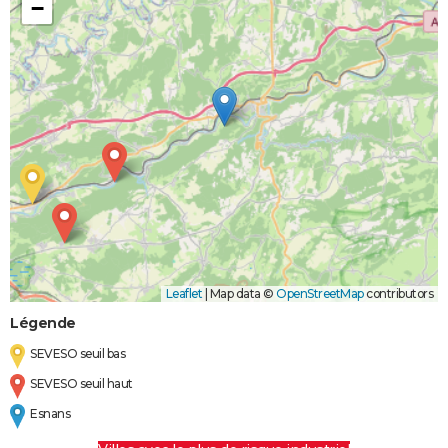
−
Leaflet
|
Map data ©
OpenStreetMap
contributors
Légende
SEVESO seuil bas
SEVESO seuil haut
Esnans