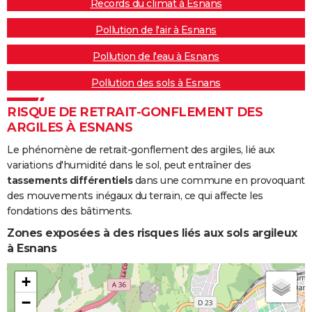
Records du climat à Esnans
Pollution de l'air à Esnans
Pollution de l'eau à Esnans
Pollution des sols à Esnans
RISQUE DE RETRAIT-GONFLEMENT DES
ARGILES À ESNANS
Le phénomène de retrait-gonflement des argiles, lié aux
variations d'humidité dans le sol, peut entraîner des
tassements différentiels
dans une commune en provoquant
des mouvements inégaux du terrain, ce qui affecte les
fondations des bâtiments.
Zones exposées à des risques liés aux sols argileux
à Esnans
+
−