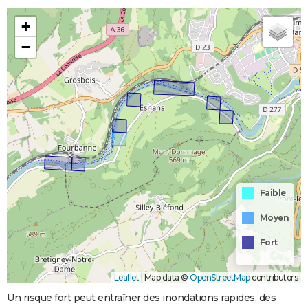
+
−
Faible
Moyen
Fort
Leaflet
|
Map data ©
OpenStreetMap
contributors
Un risque fort peut entraîner des inondations rapides, des