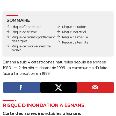
City break
Voyage de noces
Climat
Destinations
Voyage nature
Forum
+
PHOTO
GUIDES D'ACHAT
SOMMAIRE
Risque d’inondation
Risque de radon
BONS PLANS
Risque de séisme
Risque industriel
Risque de retrait-gonflement
Risque de mérule
CARTE DE VOEUX
des argiles
Risque de termite
Risque de mouvement de
Carte Bonne année
Carte Pâques
Carte de Noël
Carte Saint-Valentin
Carte d'anniversaire
DICTIONNAIRE
terrain
Biographies
Expressions
Dictionnaire
Citations
Proverbes
PROGRAMME TV
Esnans a subi 4 catastrophes naturelles depuis les années
1980, les 2 dernières datant de 1999. La commune a dû faire
COPAINS D'AVANT
face à 1 inondation en 1999.
Se connecter
Collèges
Universités
Service militaire
S'inscrire
Lycées
Primaires
Entreprises
Avis de recherche
AVIS DE DÉCÈS
FORUM
Lifestyle
Sport
Television
Cinema
Bricolage
Culture
Auto
Voyage
RISQUE D’INONDATION À ESNANS
Carte des zones inondables à Esnans