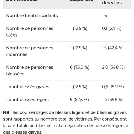
des villes
Nombre total d'accidents
1
1,6
Nombre de personnes
1 (12,5 %)
0,1 (2,7 %)
tuées
Nombre de personnes
1 (12,5 %)
1,5 (42,4 %)
indemnes
Nombre de personnes
6 (75,0 %)
2,0 (54,8 %)
blessées
- dont blessés graves
1 (12,5 %)
0,6 (15,2 %)
- dont blessés légers
5 (62,5 %)
1,4 (39,5 %)
NB :
les pourcentages de blessés légers et de blessés graves
sont rapportés au nombre total de victimes. Par conséquent,
la part totale de blessés inclut déjà celles des blessés légers et
des blessés graves.