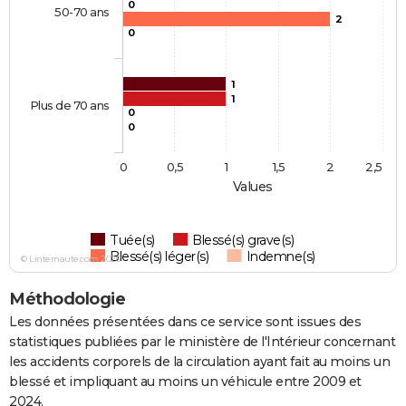
0
50-70 ans
2
0
1
1
Plus de 70 ans
0
0
0
0,5
1
1,5
2
2,5
Values
Tuée(s)
Blessé(s) grave(s)
Blessé(s) léger(s)
Indemne(s)
© Linternaute.com 2026
Méthodologie
Les données présentées dans ce service sont issues des
statistiques publiées par le ministère de l'Intérieur concernant
les accidents corporels de la circulation ayant fait au moins un
blessé et impliquant au moins un véhicule entre 2009 et
2024.