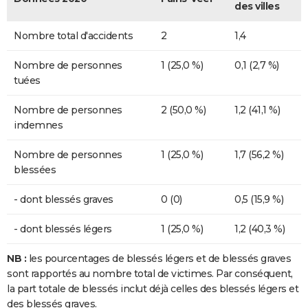
des villes
Nombre total d'accidents
2
1,4
Nombre de personnes
1 (25,0 %)
0,1 (2,7 %)
tuées
Nombre de personnes
2 (50,0 %)
1,2 (41,1 %)
indemnes
Nombre de personnes
1 (25,0 %)
1,7 (56,2 %)
blessées
- dont blessés graves
0 (0)
0,5 (15,9 %)
- dont blessés légers
1 (25,0 %)
1,2 (40,3 %)
NB :
les pourcentages de blessés légers et de blessés graves
sont rapportés au nombre total de victimes. Par conséquent,
la part totale de blessés inclut déjà celles des blessés légers et
des blessés graves.