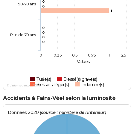
0
50-70 ans
0
1
0
0
Plus de 70 ans
0
0
0
0,25
0,5
0,75
1
1,25
Values
Tuée(s)
Blessé(s) grave(s)
Blessé(s) léger(s)
Indemne(s)
© Linternaute.com 2026
Accidents à Fains-Véel selon la luminosité
Données 2020
(source : ministère de l'Intérieur)