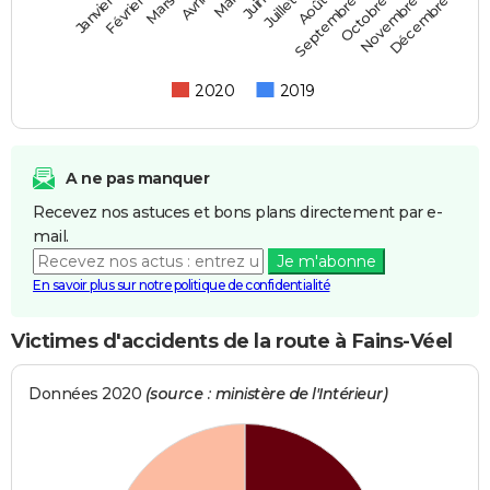
Février
Mai
Août
Novembre
Mars
Juin
Septembre
Décembre
Janvier
Avril
Juillet
Octobre
2020
2019
A ne pas manquer
Recevez nos astuces et bons plans directement par e-
mail.
Je m'abonne
En savoir plus sur notre politique de confidentialité
Victimes d'accidents de la route à Fains-Véel
Données 2020
(source : ministère de l'Intérieur)