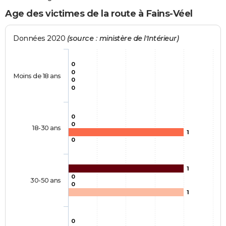
Age des victimes de la route à Fains-Véel
Données 2020
(source : ministère de l'Intérieur)
0
0
Moins de 18 ans
0
0
0
0
18-30 ans
1
0
1
0
30-50 ans
0
1
0