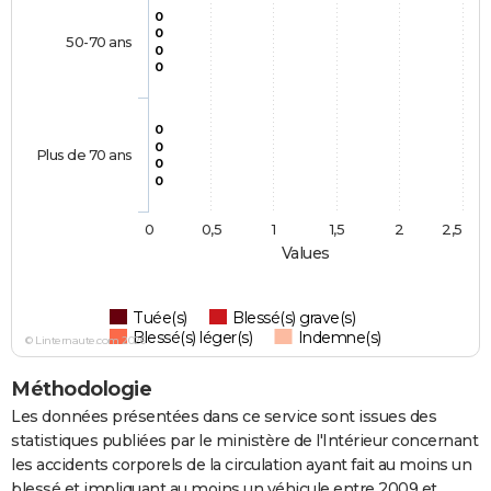
0
0
50-70 ans
0
0
0
0
Plus de 70 ans
0
0
0
0,5
1
1,5
2
2,5
Values
Tuée(s)
Blessé(s) grave(s)
Blessé(s) léger(s)
Indemne(s)
© Linternaute.com 2026
Méthodologie
Les données présentées dans ce service sont issues des
statistiques publiées par le ministère de l'Intérieur concernant
les accidents corporels de la circulation ayant fait au moins un
blessé et impliquant au moins un véhicule entre 2009 et