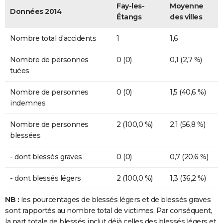
Fay-les-
Moyenne
Données 2014
Étangs
des villes
Nombre total d'accidents
1
1,6
Nombre de personnes
0 (0)
0,1 (2,7 %)
tuées
Nombre de personnes
0 (0)
1,5 (40,6 %)
indemnes
Nombre de personnes
2 (100,0 %)
2,1 (56,8 %)
blessées
- dont blessés graves
0 (0)
0,7 (20,6 %)
- dont blessés légers
2 (100,0 %)
1,3 (36,2 %)
NB :
les pourcentages de blessés légers et de blessés graves
sont rapportés au nombre total de victimes. Par conséquent,
la part totale de blessés inclut déjà celles des blessés légers et