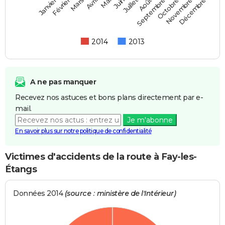
Février
Mai
Août
Novembre
Mars
Juin
Septembre
Décembre
Janvier
Avril
Juillet
Octobre
2014
2013
A ne pas manquer
Recevez nos astuces et bons plans directement par e-
mail.
Je m'abonne
En savoir plus sur notre politique de confidentialité
Victimes d'accidents de la route à Fay-les-
Étangs
Données 2014
(source : ministère de l'Intérieur)