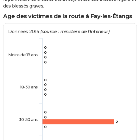
des blessés graves.
Age des victimes de la route à Fay-les-Étangs
Données 2014
(source : ministère de l'Intérieur)
0
0
Moins de 18 ans
0
0
0
0
18-30 ans
0
0
0
0
30-50 ans
2
0