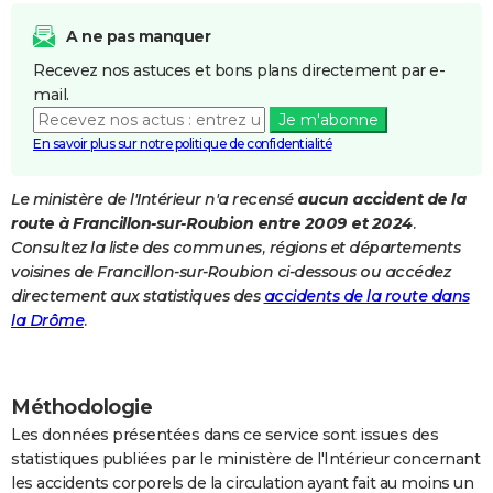
City break
Voyage de noces
Climat
Destinations
Voyage nature
Forum
+
PHOTO
A ne pas manquer
Recevez nos astuces et bons plans directement par e-
GUIDES D'ACHAT
mail.
BONS PLANS
Je m'abonne
En savoir plus sur notre politique de confidentialité
CARTE DE VOEUX
Le ministère de l'Intérieur n'a recensé
aucun accident de la
Carte Bonne année
Carte Pâques
Carte de Noël
Carte Saint-Valentin
Carte d'anniversaire
DICTIONNAIRE
route à Francillon-sur-Roubion entre 2009 et 2024
.
Biographies
Expressions
Dictionnaire
Citations
Proverbes
Consultez la liste des communes, régions et départements
PROGRAMME TV
voisines de Francillon-sur-Roubion ci-dessous ou accédez
COPAINS D'AVANT
directement aux statistiques des
accidents de la route dans
la Drôme
.
Se connecter
Collèges
Universités
Service militaire
S'inscrire
Lycées
Primaires
Entreprises
Avis de recherche
AVIS DE DÉCÈS
FORUM
Méthodologie
Lifestyle
Sport
Television
Cinema
Bricolage
Culture
Auto
Voyage
Les données présentées dans ce service sont issues des
statistiques publiées par le ministère de l'Intérieur concernant
les accidents corporels de la circulation ayant fait au moins un