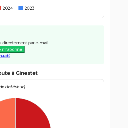
2024
2023
 directement par e-mail.
e m'abonne
tialité
oute à Ginestet
e l'Intérieur)