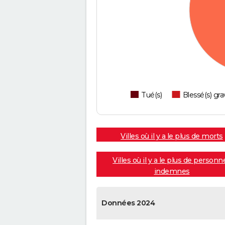
Tué(s)
Blessé(s) gra
Villes où il y a le plus de morts
Villes où il y a le plus de personn
indemnes
Données 2024