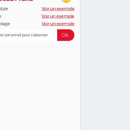
style
Voir un exemple
o
Voir un exemple
olage
Voir un exemple