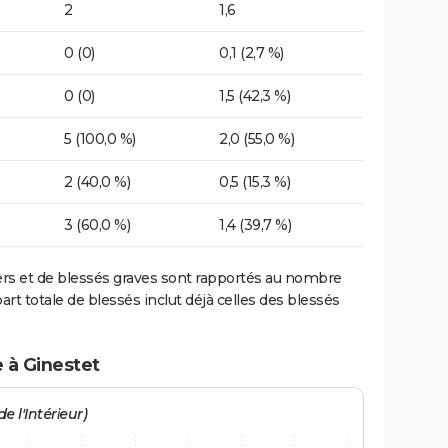
2
1,6
0 (0)
0,1 (2,7 %)
0 (0)
1,5 (42,3 %)
5 (100,0 %)
2,0 (55,0 %)
2 (40,0 %)
0,5 (15,3 %)
3 (60,0 %)
1,4 (39,7 %)
ers et de blessés graves sont rapportés au nombre
art totale de blessés inclut déjà celles des blessés
 à Ginestet
e l'Intérieur)