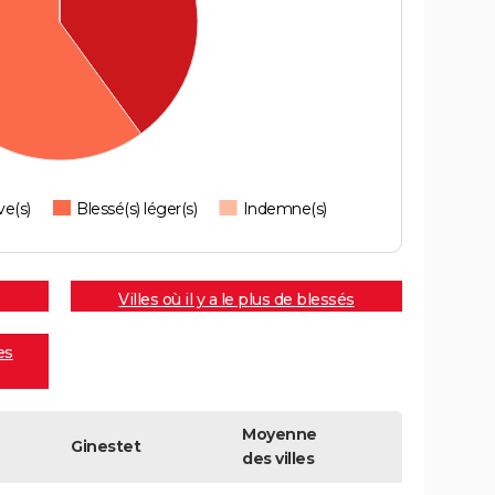
ve(s)
Blessé(s) léger(s)
Indemne(s)
Villes où il y a le plus de blessés
es
Moyenne
Ginestet
des villes