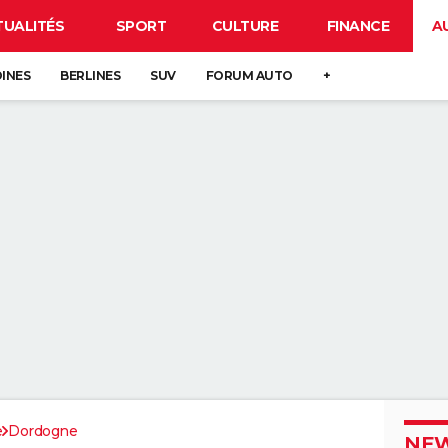
TUALITÉS
SPORT
CULTURE
FINANCE
A
DINES
BERLINES
SUV
FORUM AUTO
+
e
Dordogne
NEW