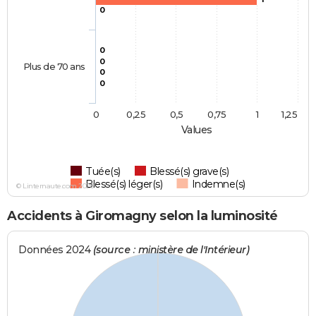
0
0
0
Plus de 70 ans
0
0
0
0,25
0,5
0,75
1
1,25
Values
Tuée(s)
Blessé(s) grave(s)
Blessé(s) léger(s)
Indemne(s)
© Linternaute.com 2026
Accidents à Giromagny selon la luminosité
Données 2024
(source : ministère de l'Intérieur)