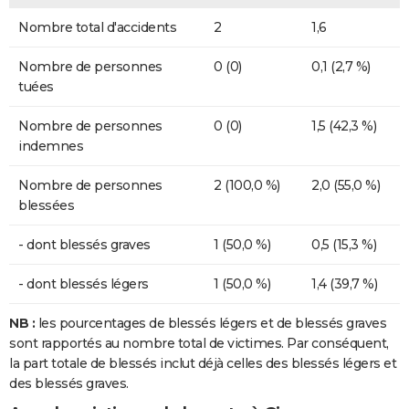
Nombre total d'accidents
2
1,6
Nombre de personnes
0 (0)
0,1 (2,7 %)
tuées
Nombre de personnes
0 (0)
1,5 (42,3 %)
indemnes
Nombre de personnes
2 (100,0 %)
2,0 (55,0 %)
blessées
- dont blessés graves
1 (50,0 %)
0,5 (15,3 %)
- dont blessés légers
1 (50,0 %)
1,4 (39,7 %)
NB :
les pourcentages de blessés légers et de blessés graves
sont rapportés au nombre total de victimes. Par conséquent,
la part totale de blessés inclut déjà celles des blessés légers et
des blessés graves.