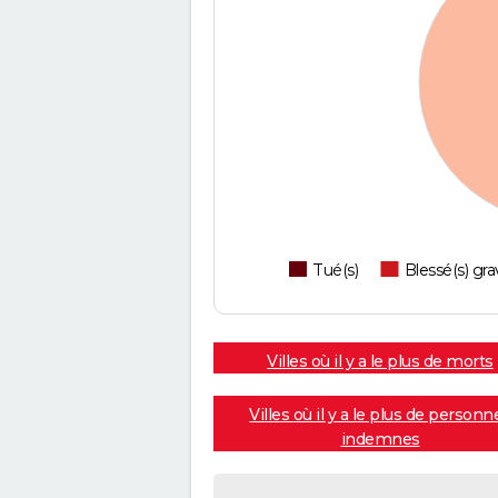
Tué(s)
Blessé(s) gra
Villes où il y a le plus de morts
Villes où il y a le plus de personn
indemnes