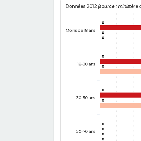
Données 2012
(source : ministère d
0
Moins de 18 ans
0
0
0
18-30 ans
0
0
30-50 ans
0
0
0
50-70 ans
0
0