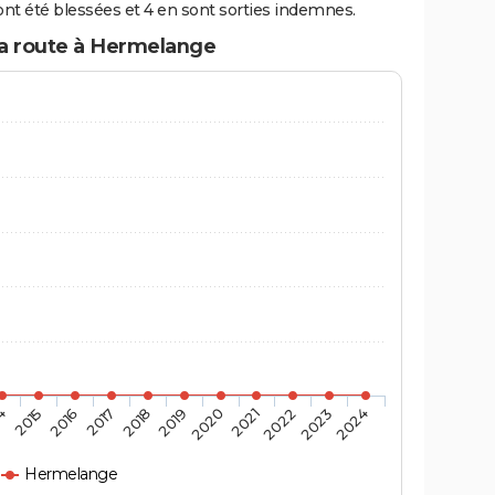
nt été blessées et 4 en sont sorties indemnes.
la route à Hermelange
4
2015
2016
2017
2018
2019
2020
2021
2022
2023
2024
Hermelange