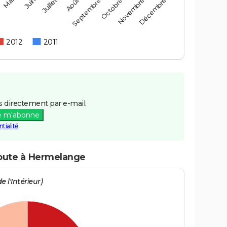
Mai
Août
Novembre
Juin
Septembre
Décembre
Juillet
Octobre
2012
2011
 directement par e-mail.
e m'abonne
tialité
route à Hermelange
e l'Intérieur)