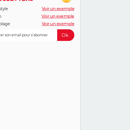
style
Voir un exemple
o
Voir un exemple
olage
Voir un exemple