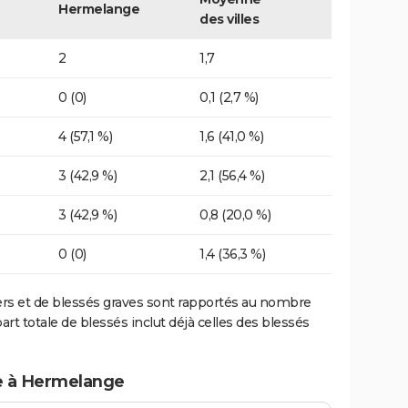
Hermelange
des villes
2
1,7
0 (0)
0,1 (2,7 %)
4 (57,1 %)
1,6 (41,0 %)
3 (42,9 %)
2,1 (56,4 %)
3 (42,9 %)
0,8 (20,0 %)
0 (0)
1,4 (36,3 %)
ers et de blessés graves sont rapportés au nombre
art totale de blessés inclut déjà celles des blessés
te à Hermelange