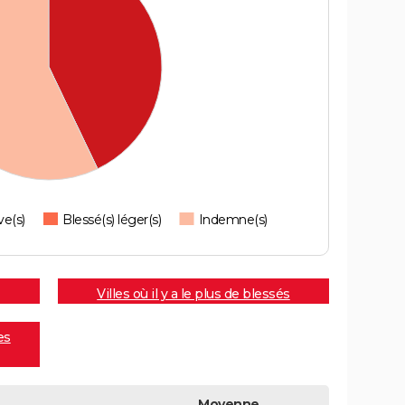
ve(s)
Blessé(s) léger(s)
Indemne(s)
Villes où il y a le plus de blessés
es
Moyenne