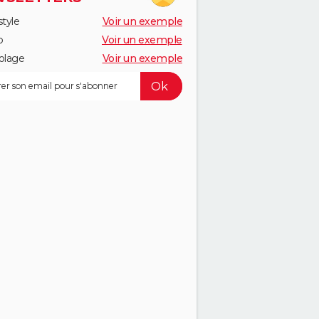
style
Voir un exemple
o
Voir un exemple
olage
Voir un exemple