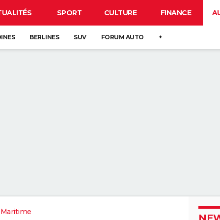
TUALITÉS
SPORT
CULTURE
FINANCE
A
DINES
BERLINES
SUV
FORUM AUTO
+
-Maritime
NEW