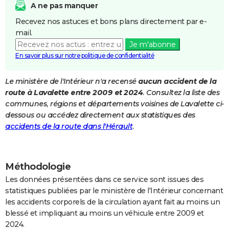
A ne pas manquer
City break
Voyage de noces
Climat
Destinations
Voyage nature
Forum
+
PHOTO
Recevez nos astuces et bons plans directement par e-
mail.
GUIDES D'ACHAT
Je m'abonne
BONS PLANS
En savoir plus sur notre politique de confidentialité
CARTE DE VOEUX
Le ministère de l'Intérieur n'a recensé
aucun accident de la
route à Lavalette entre 2009 et 2024
. Consultez la liste des
Carte Bonne année
Carte Pâques
Carte de Noël
Carte Saint-Valentin
Carte d'anniversaire
DICTIONNAIRE
communes, régions et départements voisines de Lavalette ci-
Biographies
Expressions
Dictionnaire
Citations
Proverbes
dessous ou accédez directement aux statistiques des
PROGRAMME TV
accidents de la route dans l'Hérault
.
COPAINS D'AVANT
Se connecter
Collèges
Universités
Service militaire
S'inscrire
Lycées
Primaires
Entreprises
Avis de recherche
AVIS DE DÉCÈS
Méthodologie
FORUM
Les données présentées dans ce service sont issues des
statistiques publiées par le ministère de l'Intérieur concernant
Lifestyle
Sport
Television
Cinema
Bricolage
Culture
Auto
Voyage
les accidents corporels de la circulation ayant fait au moins un
blessé et impliquant au moins un véhicule entre 2009 et
2024.