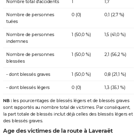
Nombre total d'accidents
1
1,7
Nombre de personnes
0 (0)
0,1 (2,7 %)
tuées
Nombre de personnes
1 (50,0 %)
1,5 (41,0 %)
indemnes
Nombre de personnes
1 (50,0 %)
2,1 (56,2 %)
blessées
- dont blessés graves
1 (50,0 %)
0,8 (21,1 %)
- dont blessés légers
0 (0)
1,3 (35,1 %)
NB :
les pourcentages de blessés légers et de blessés graves
sont rapportés au nombre total de victimes. Par conséquent,
la part totale de blessés inclut déjà celles des blessés légers et
des blessés graves.
Age des victimes de la route à Laveraët