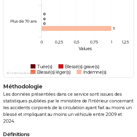
0
0
Plus de 70 ans
0
1
0
0,25
0,5
0,75
1
1,25
Values
Tuée(s)
Blessé(s) grave(s)
Blessé(s) léger(s)
Indemne(s)
© Linternaute.com 2026
Méthodologie
Les données présentées dans ce service sont issues des
statistiques publiées par le ministère de l'Intérieur concernant
les accidents corporels de la circulation ayant fait au moins un
blessé et impliquant au moins un véhicule entre 2009 et
2024.
Définitions