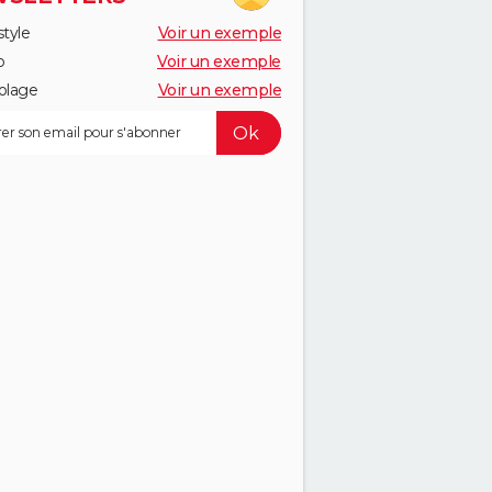
style
Voir un exemple
o
Voir un exemple
olage
Voir un exemple