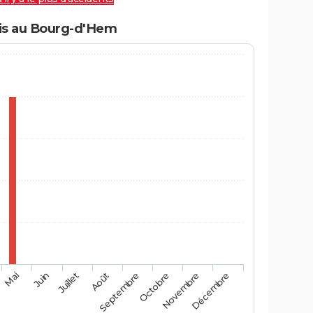
is au Bourg-d'Hem
Mai
Août
Novembre
Juin
Septembre
Décembre
Juillet
Octobre