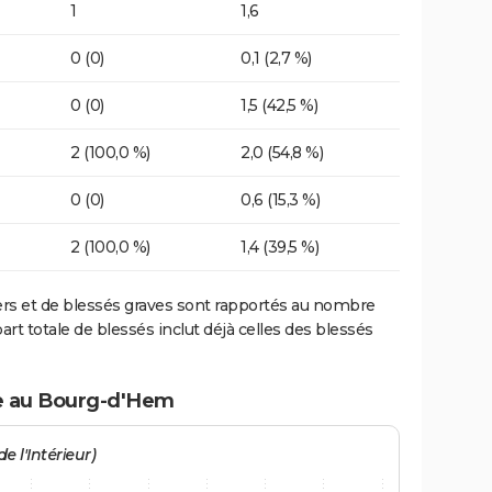
1
1,6
0 (0)
0,1 (2,7 %)
0 (0)
1,5 (42,5 %)
2 (100,0 %)
2,0 (54,8 %)
0 (0)
0,6 (15,3 %)
2 (100,0 %)
1,4 (39,5 %)
ers et de blessés graves sont rapportés au nombre
art totale de blessés inclut déjà celles des blessés
te au Bourg-d'Hem
e l'Intérieur)