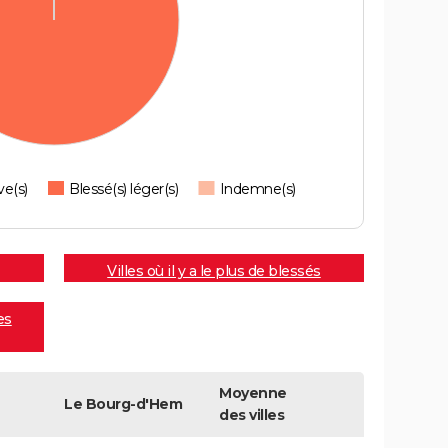
ve(s)
Blessé(s) léger(s)
Indemne(s)
Villes où il y a le plus de blessés
es
Moyenne
Le Bourg-d'Hem
des villes