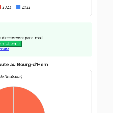
2023
2022
 directement par e-mail.
e m'abonne
tialité
 route au Bourg-d'Hem
e l'Intérieur)