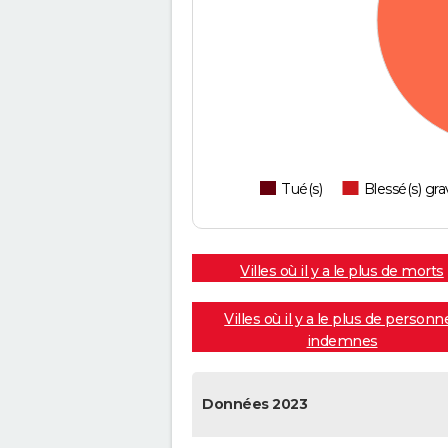
Tué(s)
Blessé(s) gra
Villes où il y a le plus de morts
Villes où il y a le plus de personn
indemnes
Données 2023