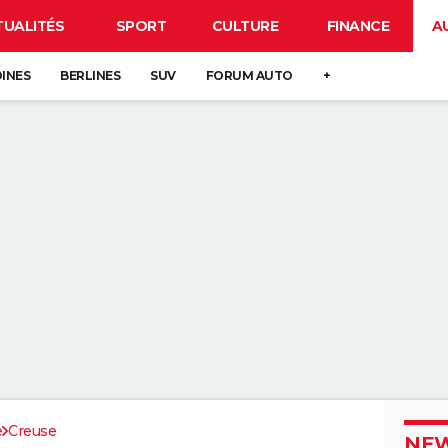
TUALITÉS
SPORT
CULTURE
FINANCE
A
DINES
BERLINES
SUV
FORUM AUTO
+
e
Creuse
NEW