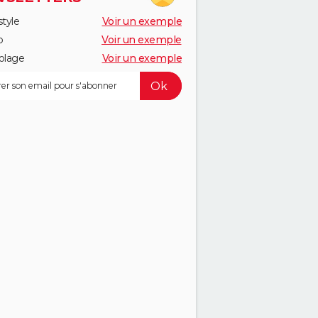
style
Voir un exemple
o
Voir un exemple
olage
Voir un exemple