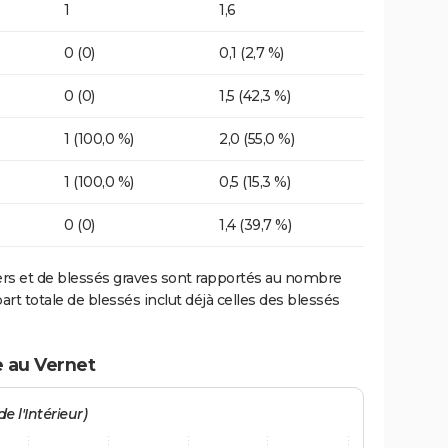
1
1,6
0 (0)
0,1 (2,7 %)
0 (0)
1,5 (42,3 %)
1 (100,0 %)
2,0 (55,0 %)
1 (100,0 %)
0,5 (15,3 %)
0 (0)
1,4 (39,7 %)
ers et de blessés graves sont rapportés au nombre
art totale de blessés inclut déjà celles des blessés
e au Vernet
e l'Intérieur)