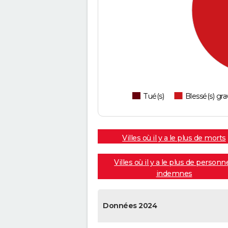
Tué(s)
Blessé(s) gra
Villes où il y a le plus de morts
Villes où il y a le plus de personn
indemnes
Données 2024