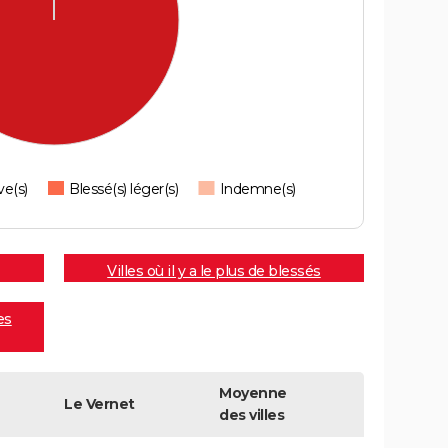
ve(s)
Blessé(s) léger(s)
Indemne(s)
Villes où il y a le plus de blessés
es
Moyenne
Le Vernet
des villes