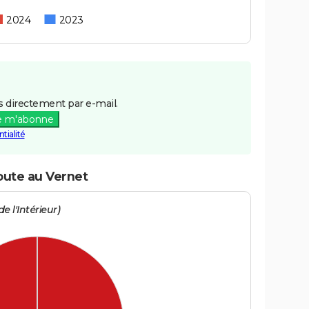
2024
2023
 directement par e-mail.
e m'abonne
tialité
oute au Vernet
e l'Intérieur)