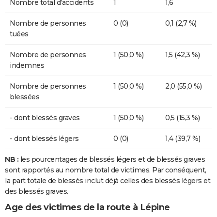
Nombre total d'accidents
1
1,6
Nombre de personnes
0 (0)
0,1 (2,7 %)
tuées
Nombre de personnes
1 (50,0 %)
1,5 (42,3 %)
indemnes
Nombre de personnes
1 (50,0 %)
2,0 (55,0 %)
blessées
- dont blessés graves
1 (50,0 %)
0,5 (15,3 %)
- dont blessés légers
0 (0)
1,4 (39,7 %)
NB :
les pourcentages de blessés légers et de blessés graves
sont rapportés au nombre total de victimes. Par conséquent,
la part totale de blessés inclut déjà celles des blessés légers et
des blessés graves.
Age des victimes de la route à Lépine