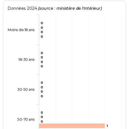
Données 2024
(source : ministère de l'Intérieur)
0
0
Moins de 18 ans
0
0
0
0
18-30 ans
0
0
0
0
30-50 ans
0
0
0
0
50-70 ans
0
1