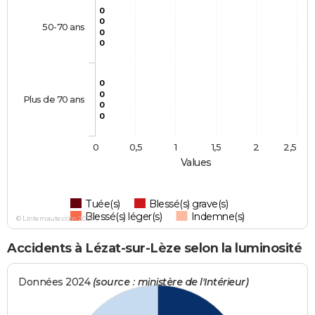
0
0
50-70 ans
0
0
0
0
Plus de 70 ans
0
0
0
0,5
1
1,5
2
2,5
Values
Tuée(s)
Blessé(s) grave(s)
Blessé(s) léger(s)
Indemne(s)
© Linternaute.com 2026
Accidents à Lézat-sur-Lèze selon la luminosité
Données 2024
(source : ministère de l'Intérieur)