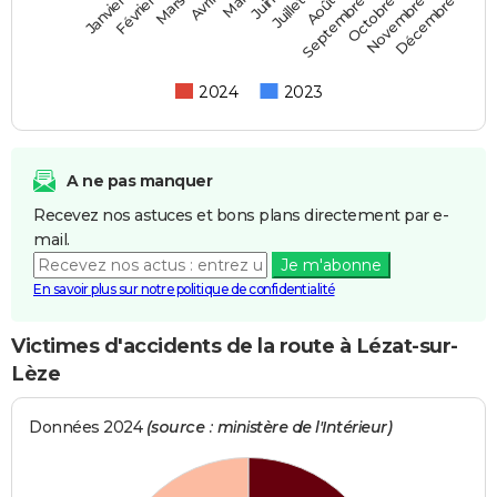
Février
Mai
Août
Novembre
Mars
Juin
Septembre
Décembre
Janvier
Avril
Juillet
Octobre
2024
2023
A ne pas manquer
Recevez nos astuces et bons plans directement par e-
mail.
Je m'abonne
En savoir plus sur notre politique de confidentialité
Victimes d'accidents de la route à Lézat-sur-
Lèze
Données 2024
(source : ministère de l'Intérieur)