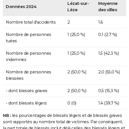
Lézat-sur-
Moyenne
Données 2024
Lèze
des villes
Nombre total d'accidents
2
1,6
Nombre de personnes
1 (25,0 %)
0,1 (2,7 %)
tuées
Nombre de personnes
1 (25,0 %)
1,5 (42,3 %)
indemnes
Nombre de personnes
2 (50,0 %)
2,0 (55,0 %)
blessées
- dont blessés graves
2 (50,0 %)
0,5 (15,3 %)
- dont blessés légers
0 (0)
1,4 (39,7 %)
NB :
les pourcentages de blessés légers et de blessés graves
sont rapportés au nombre total de victimes. Par conséquent,
la part totale de blessés inclut déjà celles des blessés légers et