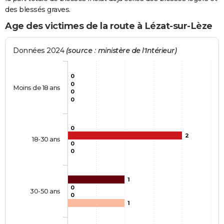
des blessés graves.
Age des victimes de la route à Lézat-sur-Lèze
Données 2024
(source : ministère de l'Intérieur)
0
0
Moins de 18 ans
0
0
0
2
18-30 ans
0
0
1
0
30-50 ans
0
1