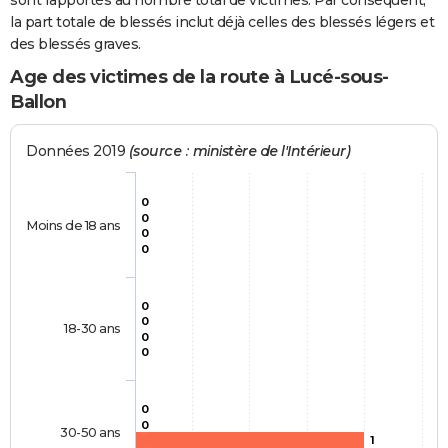
sont rapportés au nombre total de victimes. Par conséquent,
la part totale de blessés inclut déjà celles des blessés légers et
des blessés graves.
Age des victimes de la route à Lucé-sous-
Ballon
Données 2019
(source : ministère de l'Intérieur)
0
0
Moins de 18 ans
0
0
0
0
18-30 ans
0
0
0
0
30-50 ans
1