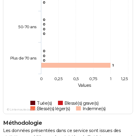
0
0
0
50-70 ans
0
0
0
0
Plus de 70 ans
0
1
0
0,25
0,5
0,75
1
1,25
Values
Tuée(s)
Blessé(s) grave(s)
Blessé(s) léger(s)
Indemne(s)
© Linternaute.com 2026
Méthodologie
Les données présentées dans ce service sont issues des