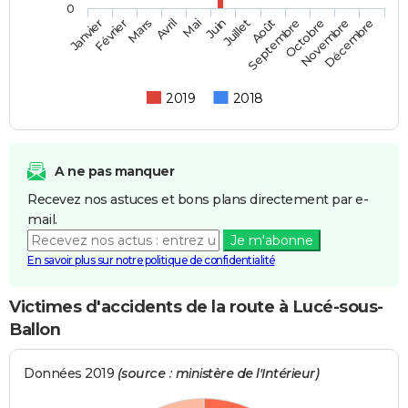
0
Février
Mai
Août
Novembre
Mars
Juin
Septembre
Décembre
Janvier
Avril
Juillet
Octobre
2019
2018
A ne pas manquer
Recevez nos astuces et bons plans directement par e-
mail.
Je m'abonne
En savoir plus sur notre politique de confidentialité
Victimes d'accidents de la route à Lucé-sous-
Ballon
Données 2019
(source : ministère de l'Intérieur)