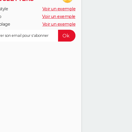
style
Voir un exemple
o
Voir un exemple
olage
Voir un exemple