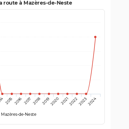
la route à Mazères-de-Neste
14
2015
2016
2017
2018
2019
2020
2021
2022
2023
2024
Mazères-de-Neste