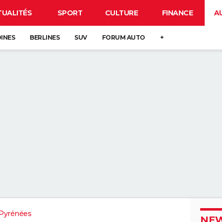
TUALITÉS
SPORT
CULTURE
FINANCE
A
DINES
BERLINES
SUV
FORUM AUTO
+
Pyrénées
NEW