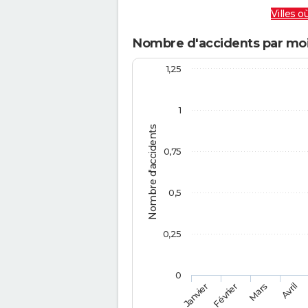
Villes où
Nombre d'accidents par mo
1,25
1
Nombre d'accidents
0,75
0,5
0,25
0
Février
Mars
Janvier
Avril