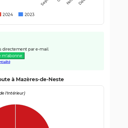
2024
2023
 directement par e-mail.
e m'abonne
tialité
route à Mazères-de-Neste
e l'Intérieur)