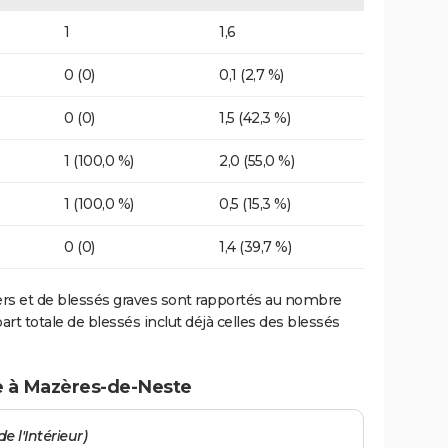
1
1,6
0 (0)
0,1 (2,7 %)
0 (0)
1,5 (42,3 %)
1 (100,0 %)
2,0 (55,0 %)
1 (100,0 %)
0,5 (15,3 %)
0 (0)
1,4 (39,7 %)
ers et de blessés graves sont rapportés au nombre
art totale de blessés inclut déjà celles des blessés
te à Mazères-de-Neste
e l'Intérieur)