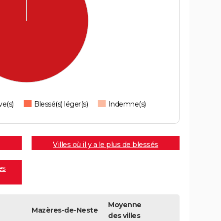
ve(s)
Blessé(s) léger(s)
Indemne(s)
Villes où il y a le plus de blessés
es
Moyenne
Mazères-de-Neste
des villes