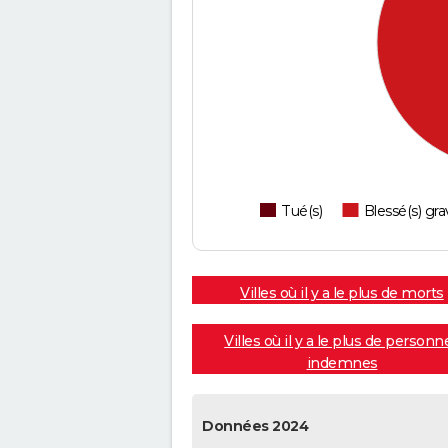
Tué(s)
Blessé(s) gra
Villes où il y a le plus de morts
Villes où il y a le plus de personn
indemnes
Données 2024