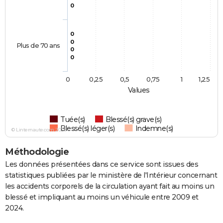
0
0
0
Plus de 70 ans
0
0
0
0,25
0,5
0,75
1
1,25
Values
Tuée(s)
Blessé(s) grave(s)
Blessé(s) léger(s)
Indemne(s)
© Linternaute.com 2026
Méthodologie
Les données présentées dans ce service sont issues des
statistiques publiées par le ministère de l'Intérieur concernant
les accidents corporels de la circulation ayant fait au moins un
blessé et impliquant au moins un véhicule entre 2009 et
2024.