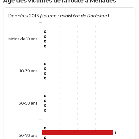
Age des victimes de la route à Menades
Données 2013
(source : ministère de l'Intérieur)
0
0
Moins de 18 ans
0
0
0
0
18-30 ans
0
0
0
0
30-50 ans
0
0
0
1
50-70 ans
0