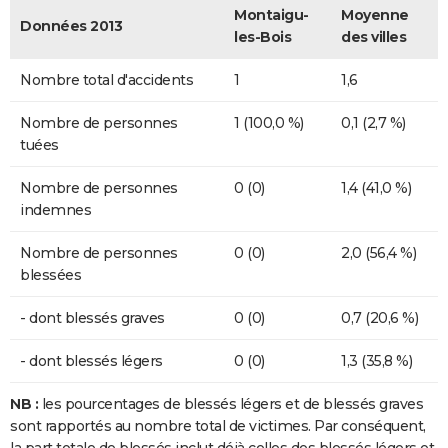
Montaigu-
Moyenne
Données 2013
les-Bois
des villes
Nombre total d'accidents
1
1,6
Nombre de personnes
1 (100,0 %)
0,1 (2,7 %)
tuées
Nombre de personnes
0 (0)
1,4 (41,0 %)
indemnes
Nombre de personnes
0 (0)
2,0 (56,4 %)
blessées
- dont blessés graves
0 (0)
0,7 (20,6 %)
- dont blessés légers
0 (0)
1,3 (35,8 %)
NB :
les pourcentages de blessés légers et de blessés graves
sont rapportés au nombre total de victimes. Par conséquent,