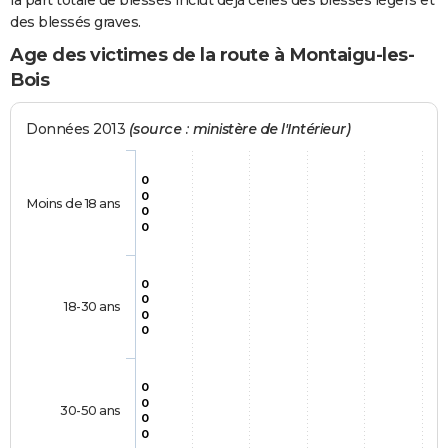
la part totale de blessés inclut déjà celles des blessés légers et
des blessés graves.
Age des victimes de la route à Montaigu-les-
Bois
Données 2013
(source : ministère de l'Intérieur)
0
0
Moins de 18 ans
0
0
0
0
18-30 ans
0
0
0
0
30-50 ans
0
0