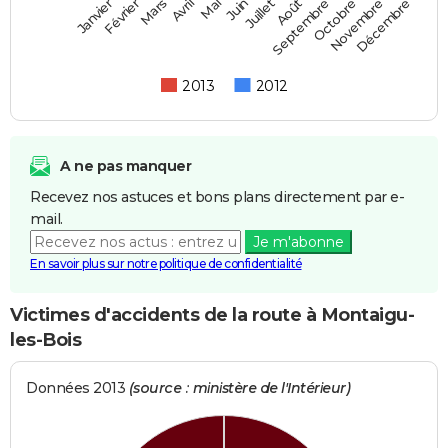
Février
Mai
Août
Novembre
Mars
Juin
Septembre
Décembre
Janvier
Avril
Juillet
Octobre
2013
2012
A ne pas manquer
Recevez nos astuces et bons plans directement par e-
mail.
Je m'abonne
En savoir plus sur notre politique de confidentialité
Victimes d'accidents de la route à Montaigu-
les-Bois
Données 2013
(source : ministère de l'Intérieur)