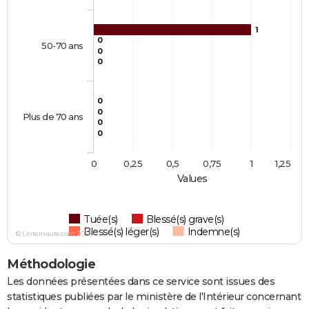
1
0
50-70 ans
0
0
0
0
Plus de 70 ans
0
0
0
0,25
0,5
0,75
1
1,25
Values
Tuée(s)
Blessé(s) grave(s)
Blessé(s) léger(s)
Indemne(s)
© Linternaute.com 2026
Méthodologie
Les données présentées dans ce service sont issues des
statistiques publiées par le ministère de l'Intérieur concernant