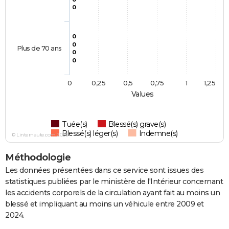
0
0
0
Plus de 70 ans
0
0
0
0,25
0,5
0,75
1
1,25
Values
Tuée(s)
Blessé(s) grave(s)
Blessé(s) léger(s)
Indemne(s)
© Linternaute.com 2026
Méthodologie
Les données présentées dans ce service sont issues des
statistiques publiées par le ministère de l'Intérieur concernant
les accidents corporels de la circulation ayant fait au moins un
blessé et impliquant au moins un véhicule entre 2009 et
2024.