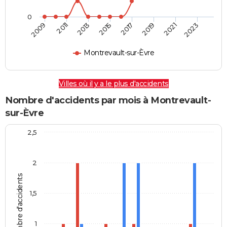
0
2009
2011
2013
2015
2017
2019
2021
2023
Montrevault-sur-Èvre
Villes où il y a le plus d'accidents
Nombre d'accidents par mois à Montrevault-
sur-Èvre
2,5
2
Nombre d'accidents
1,5
1