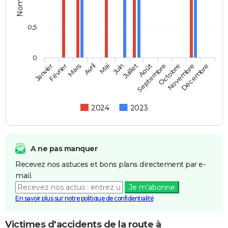
0,5
0
Février
Mai
Août
Novembre
Mars
Juin
Septembre
Décembre
Janvier
Avril
Juillet
Octobre
2024
2023
A ne pas manquer
Recevez nos astuces et bons plans directement par e-
mail.
Je m'abonne
En savoir plus sur notre politique de confidentialité
Victimes d'accidents de la route à