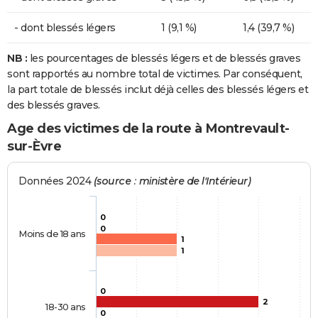
- dont blessés légers
1 (9,1 %)
1,4 (39,7 %)
NB :
les pourcentages de blessés légers et de blessés graves
sont rapportés au nombre total de victimes. Par conséquent,
la part totale de blessés inclut déjà celles des blessés légers et
des blessés graves.
Age des victimes de la route à Montrevault-
sur-Èvre
Données 2024
(source : ministère de l'Intérieur)
0
0
Moins de 18 ans
1
1
0
2
18-30 ans
0