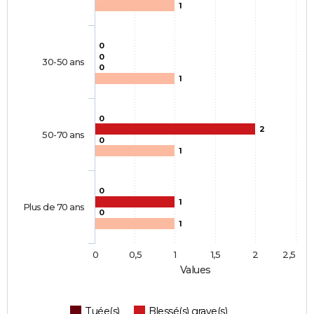
1
0
0
30-50 ans
0
1
0
2
50-70 ans
0
1
0
1
Plus de 70 ans
0
1
0
0,5
1
1,5
2
2,5
Values
Tuée(s)
Blessé(s) grave(s)