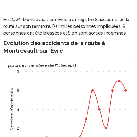
City break
Voyage de noces
Climat
Destinations
Voyage nature
Forum
+
PHOTO
En 2024, Montrevault-sur-Èvre a enregistré 6 accidents de la
GUIDES D'ACHAT
route sur son territoire. Parmi les personnes impliquées, 6
BONS PLANS
personnes ont été blessées et 5 en sont sorties indemnes.
Evolution des accidents de la route à
CARTE DE VOEUX
Montrevault-sur-Èvre
Carte Bonne année
Carte Pâques
Carte de Noël
Carte Saint-Valentin
Carte d'anniversaire
DICTIONNAIRE
(source : ministère de l'Intérieur)
Biographies
Expressions
Dictionnaire
Citations
Proverbes
PROGRAMME TV
8
COPAINS D'AVANT
Nombre d'accidents
6
Se connecter
Collèges
Universités
Service militaire
S'inscrire
Lycées
Primaires
Entreprises
Avis de recherche
AVIS DE DÉCÈS
FORUM
4
Lifestyle
Sport
Television
Cinema
Bricolage
Culture
Auto
Voyage
2