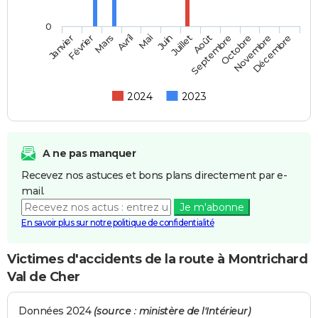
0
Février
Mai
Août
Novembre
Mars
Juin
Septembre
Décembre
Janvier
Avril
Juillet
Octobre
2024
2023
A ne pas manquer
Recevez nos astuces et bons plans directement par e-
mail.
Je m'abonne
En savoir plus sur notre politique de confidentialité
Victimes d'accidents de la route à Montrichard
Val de Cher
Données 2024
(source : ministère de l'Intérieur)