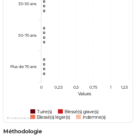
0
30-50 ans
0
0
0
0
50-70 ans
0
0
0
0
Plus de 70 ans
0
0
0
0,25
0,5
0,75
1
1,25
Values
Tuée(s)
Blessé(s) grave(s)
Blessé(s) léger(s)
Indemne(s)
© Linternaute.com 2026
Méthodologie