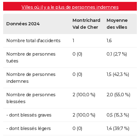
Villes où il y a le plus de personnes indemnes
Montrichard
Moyenne
Données 2024
Val de Cher
des villes
Nombre total d'accidents
1
1,6
Nombre de personnes
0 (0)
0,1 (2,7 %)
tuées
Nombre de personnes
0 (0)
1,5 (42,3 %)
indemnes
Nombre de personnes
2 (100,0 %)
2,0 (55,0 %)
blessées
- dont blessés graves
2 (100,0 %)
0,5 (15,3 %)
- dont blessés légers
0 (0)
1,4 (39,7 %)