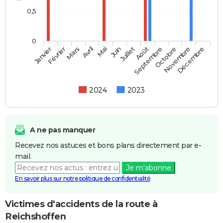
0,5
0
Février
Mai
Août
Novembre
Mars
Juin
Septembre
Décembre
Janvier
Avril
Juillet
Octobre
2024
2023
A ne pas manquer
Recevez nos astuces et bons plans directement par e-
mail.
Je m'abonne
En savoir plus sur notre politique de confidentialité
Victimes d'accidents de la route à
Reichshoffen