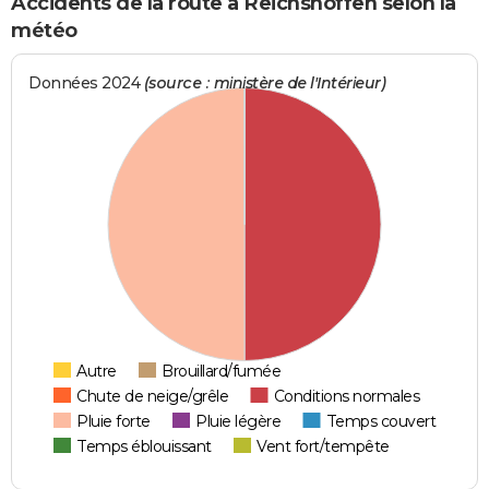
Accidents de la route à Reichshoffen selon la
météo
Données 2024
(source : ministère de l'Intérieur)
Autre
Brouillard/fumée
Chute de neige/grêle
Conditions normales
Pluie forte
Pluie légère
Temps couvert
Temps éblouissant
Vent fort/tempête