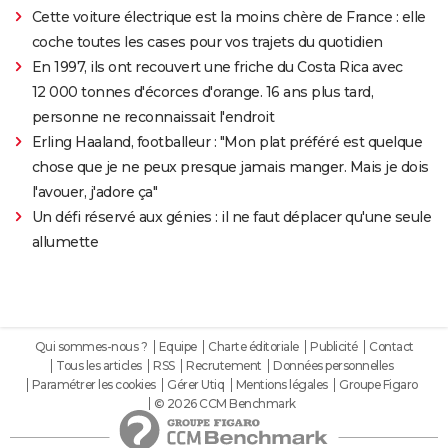
Cette voiture électrique est la moins chère de France : elle
coche toutes les cases pour vos trajets du quotidien
En 1997, ils ont recouvert une friche du Costa Rica avec
12 000 tonnes d'écorces d'orange. 16 ans plus tard,
personne ne reconnaissait l'endroit
Erling Haaland, footballeur : "Mon plat préféré est quelque
chose que je ne peux presque jamais manger. Mais je dois
l'avouer, j'adore ça"
Un défi réservé aux génies : il ne faut déplacer qu'une seule
allumette
Qui sommes-nous ?
Equipe
Charte éditoriale
Publicité
Contact
Tous les articles
RSS
Recrutement
Données personnelles
Paramétrer les cookies
Gérer Utiq
Mentions légales
Groupe Figaro
© 2026 CCM Benchmark