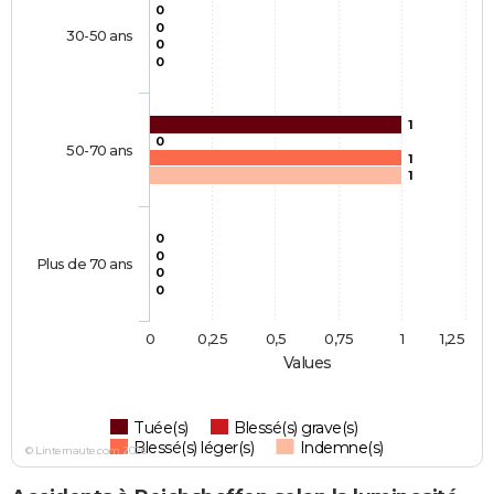
0
0
30-50 ans
0
0
1
0
50-70 ans
1
1
0
0
Plus de 70 ans
0
0
0
0,25
0,5
0,75
1
1,25
Values
Tuée(s)
Blessé(s) grave(s)
Blessé(s) léger(s)
Indemne(s)
© Linternaute.com 2026