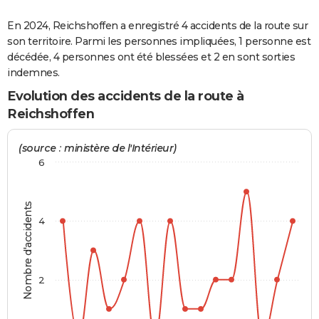
City break
Voyage de noces
Climat
Destinations
Voyage nature
Forum
+
PHOTO
En 2024, Reichshoffen a enregistré 4 accidents de la route sur
son territoire. Parmi les personnes impliquées, 1 personne est
GUIDES D'ACHAT
décédée, 4 personnes ont été blessées et 2 en sont sorties
indemnes.
BONS PLANS
Evolution des accidents de la route à
CARTE DE VOEUX
Reichshoffen
Carte Bonne année
Carte Pâques
Carte de Noël
Carte Saint-Valentin
Carte d'anniversaire
DICTIONNAIRE
(source : ministère de l'Intérieur)
Biographies
Expressions
Dictionnaire
Citations
Proverbes
PROGRAMME TV
6
COPAINS D'AVANT
Nombre d'accidents
Se connecter
Collèges
Universités
Service militaire
S'inscrire
Lycées
Primaires
Entreprises
Avis de recherche
AVIS DE DÉCÈS
4
FORUM
Lifestyle
Sport
Television
Cinema
Bricolage
Culture
Auto
Voyage
2