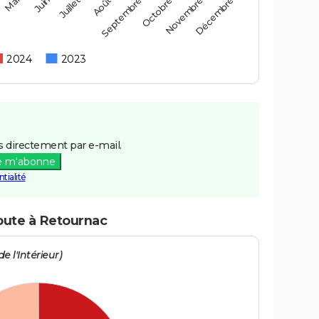
Mai
Août
Novembre
Juin
Septembre
Décembre
Juillet
Octobre
2024
2023
 directement par e-mail.
e m'abonne
tialité
route à Retournac
e l'Intérieur)