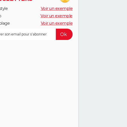
style
Voir un exemple
o
Voir un exemple
olage
Voir un exemple