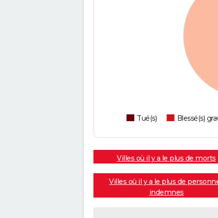
Tué(s)
Blessé(s) gra
Villes où il y a le plus de morts
Villes où il y a le plus de personn
indemnes