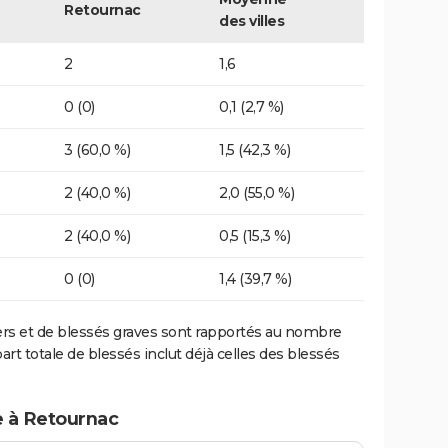
Retournac
des villes
2
1,6
0 (0)
0,1 (2,7 %)
3 (60,0 %)
1,5 (42,3 %)
2 (40,0 %)
2,0 (55,0 %)
2 (40,0 %)
0,5 (15,3 %)
0 (0)
1,4 (39,7 %)
ers et de blessés graves sont rapportés au nombre
art totale de blessés inclut déjà celles des blessés
e à Retournac