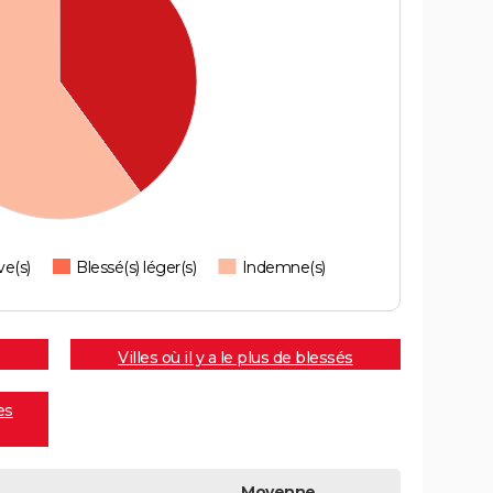
ve(s)
Blessé(s) léger(s)
Indemne(s)
Villes où il y a le plus de blessés
es
Moyenne