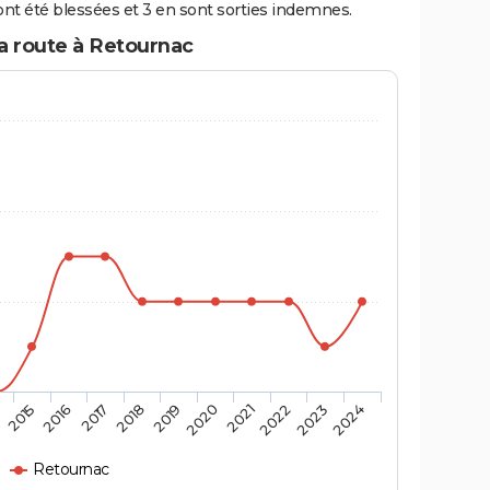
nt été blessées et 3 en sont sorties indemnes.
la route à Retournac
4
2015
2016
2017
2018
2019
2020
2021
2022
2023
2024
Retournac