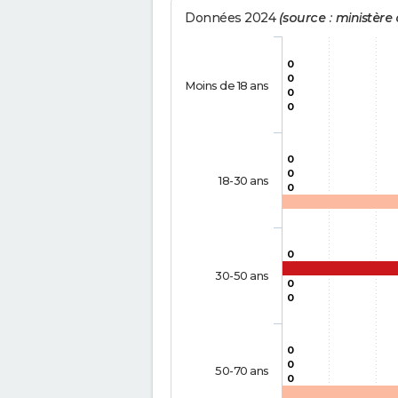
Données 2024
(source : ministère d
0
0
Moins de 18 ans
0
0
0
0
18-30 ans
0
0
30-50 ans
0
0
0
0
50-70 ans
0