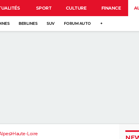
TUALITÉS
SPORT
CULTURE
FINANCE
A
DINES
BERLINES
SUV
FORUM AUTO
+
Alpes
Haute-Loire
NEW