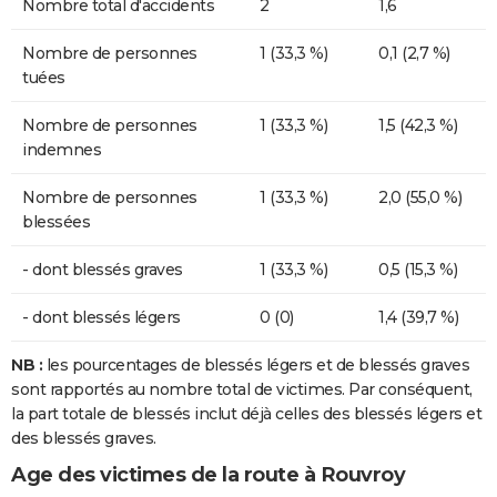
Nombre total d'accidents
2
1,6
Nombre de personnes
1 (33,3 %)
0,1 (2,7 %)
tuées
Nombre de personnes
1 (33,3 %)
1,5 (42,3 %)
indemnes
Nombre de personnes
1 (33,3 %)
2,0 (55,0 %)
blessées
- dont blessés graves
1 (33,3 %)
0,5 (15,3 %)
- dont blessés légers
0 (0)
1,4 (39,7 %)
NB :
les pourcentages de blessés légers et de blessés graves
sont rapportés au nombre total de victimes. Par conséquent,
la part totale de blessés inclut déjà celles des blessés légers et
des blessés graves.
Age des victimes de la route à Rouvroy