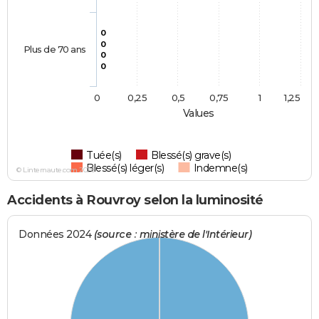
0
0
Plus de 70 ans
0
0
0
0,25
0,5
0,75
1
1,25
Values
Tuée(s)
Blessé(s) grave(s)
Blessé(s) léger(s)
Indemne(s)
© Linternaute.com 2026
Accidents à Rouvroy selon la luminosité
Données 2024
(source : ministère de l'Intérieur)