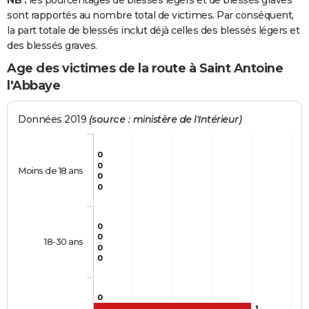
NB :
les pourcentages de blessés légers et de blessés graves
sont rapportés au nombre total de victimes. Par conséquent,
la part totale de blessés inclut déjà celles des blessés légers et
des blessés graves.
Age des victimes de la route à Saint Antoine
l'Abbaye
Données 2019
(source : ministère de l'Intérieur)
0
0
Moins de 18 ans
0
0
0
0
18-30 ans
0
0
0
1