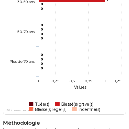
30-50 ans
0
0
0
0
50-70 ans
0
0
0
0
Plus de 70 ans
0
0
0
0,25
0,5
0,75
1
1,25
Values
Tuée(s)
Blessé(s) grave(s)
Blessé(s) léger(s)
Indemne(s)
© Linternaute.com 2026
Méthodologie