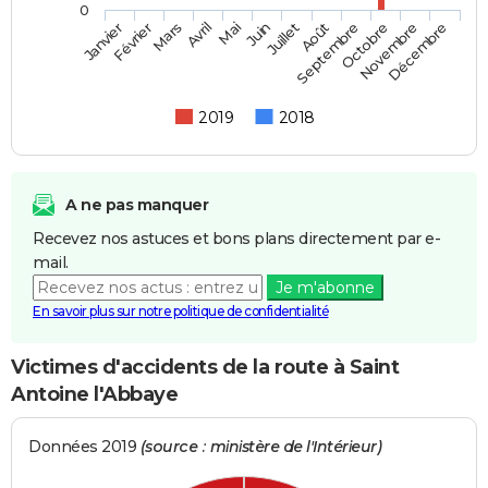
0
Février
Mai
Août
Novembre
Mars
Juin
Septembre
Décembre
Janvier
Avril
Juillet
Octobre
2019
2018
A ne pas manquer
Recevez nos astuces et bons plans directement par e-
mail.
Je m'abonne
En savoir plus sur notre politique de confidentialité
Victimes d'accidents de la route à Saint
Antoine l'Abbaye
Données 2019
(source : ministère de l'Intérieur)