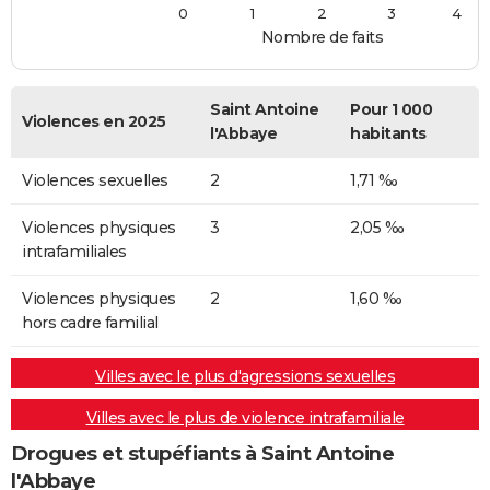
0
1
2
3
4
Nombre de faits
Saint Antoine
Pour 1 000
Violences en 2025
l'Abbaye
habitants
Violences sexuelles
2
1,71 ‰
Violences physiques
3
2,05 ‰
intrafamiliales
Violences physiques
2
1,60 ‰
hors cadre familial
Villes avec le plus d'agressions sexuelles
Villes avec le plus de violence intrafamiliale
Drogues et stupéfiants à Saint Antoine
l'Abbaye