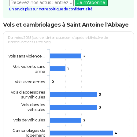
Je m'abonne
En savoir plus sur notre politique de confidentialité
Vols et cambriolages à Saint Antoine l'Abbaye
Données 2025 (source : Linternaute.com d'après le Ministère de
l'Intérieur et des Outre-Mer)
Vols sans violence …
2
Vols violents sans
1
arme
Vols avec armes
0
Vols d'accessoires
3
sur véhicules
Vols dans les
3
véhicules
Vols de véhicules
2
Cambriolages de
4
logement