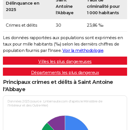
Saint
Taux de
Délinquance en
Antoine
criminalité pour
2025
l'Abbaye
1 000 habitants
Crimes et délits
30
23,86 ‰
Les données rapportées aux populations sont exprimées en
taux pour mille habitants (‰) selon les dernièrs chiffres de
population fournis par l'Insee.
Voir la méthodologie
.
Villes les plus dangereuses
Départements les plus dangereux
Principaux crimes et délits à Saint Antoine
l'Abbaye
Données 2025 (source : Linternaute.com d'après le Ministère de
l'Intérieur et des Outre-Mer)