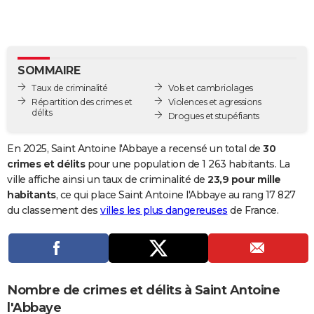
City break
Voyage de noces
Climat
Destinations
Voyage nature
Forum
+
PHOTO
GUIDES D'ACHAT
SOMMAIRE
BONS PLANS
Taux de criminalité
Vols et cambriolages
CARTE DE VOEUX
Répartition des crimes et
Violences et agressions
délits
Drogues et stupéfiants
Carte Bonne année
Carte Pâques
Carte de Noël
Carte Saint-Valentin
Carte d'anniversaire
DICTIONNAIRE
En 2025, Saint Antoine l'Abbaye a recensé un total de
30
Biographies
Expressions
Dictionnaire
Citations
Proverbes
PROGRAMME TV
crimes et délits
pour une population de 1 263 habitants. La
ville affiche ainsi un taux de criminalité de
23,9 pour mille
COPAINS D'AVANT
habitants
, ce qui place Saint Antoine l'Abbaye au rang 17 827
du classement des
villes les plus dangereuses
de France.
Se connecter
Collèges
Universités
Service militaire
S'inscrire
Lycées
Primaires
Entreprises
Avis de recherche
AVIS DE DÉCÈS
FORUM
Lifestyle
Sport
Television
Cinema
Bricolage
Culture
Auto
Voyage
Nombre de crimes et délits à Saint Antoine
l'Abbaye