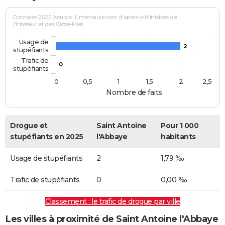
Données 2025 (source : Linternaute.com d'après le Ministère de
l'Intérieur et des Outre-Mer)
Usage de
2
stupéfiants
Trafic de
0
stupéfiants
0
0,5
1
1,5
2
2,5
Nombre de faits
Drogue et
Saint Antoine
Pour 1 000
stupéfiants en 2025
l'Abbaye
habitants
Usage de stupéfiants
2
1,79 ‰
Trafic de stupéfiants
0
0,00 ‰
Classement : le trafic de drogue par ville
Les villes à proximité de Saint Antoine l'Abbaye