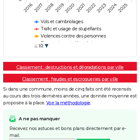
2018
2023
2017
2022
2016
2021
2020
2025
2019
2024
Vols et cambriolages
Trafic et usage de stupéfiants
Violences contre des personnes
Destructions et dégradations
1/2
Escroqueries et fraudes
Classement : destructions et dégradations par ville
Classement : fraudes et escroqueries par ville
Si dans une commune, moins de cinq faits ont été recensés
au cours des trois dernières années, une donnée moyenne est
proposée à la place.
Voir la méthodologie
.
A ne pas manquer
Recevez nos astuces et bons plans directement par e-
mail.