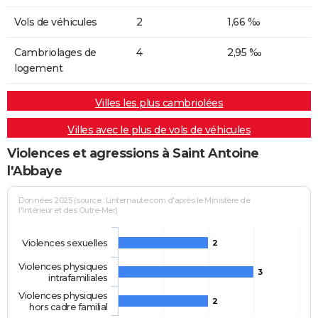
Vols de véhicules
2
1,66 ‰
Cambriolages de
4
2,95 ‰
logement
Villes les plus cambriolées
Villes avec le plus de vols de véhicules
Violences et agressions à Saint Antoine
l'Abbaye
Données 2025 (source : Linternaute.com d'après le Ministère de
l'Intérieur et des Outre-Mer)
Violences sexuelles
2
Violences physiques
3
intrafamiliales
Violences physiques
2
hors cadre familial