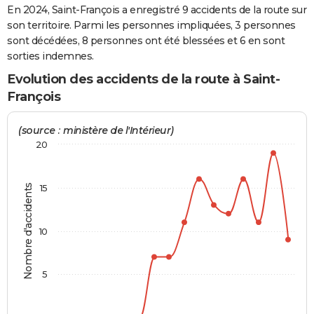
En 2024, Saint-François a enregistré 9 accidents de la route sur
City break
Voyage de noces
Climat
Destinations
Voyage nature
Forum
+
PHOTO
son territoire. Parmi les personnes impliquées, 3 personnes
sont décédées, 8 personnes ont été blessées et 6 en sont
GUIDES D'ACHAT
sorties indemnes.
BONS PLANS
Evolution des accidents de la route à Saint-
François
CARTE DE VOEUX
Carte Bonne année
Carte Pâques
Carte de Noël
Carte Saint-Valentin
Carte d'anniversaire
(source : ministère de l'Intérieur)
DICTIONNAIRE
20
Biographies
Expressions
Dictionnaire
Citations
Proverbes
PROGRAMME TV
COPAINS D'AVANT
Nombre d'accidents
15
Se connecter
Collèges
Universités
Service militaire
S'inscrire
Lycées
Primaires
Entreprises
Avis de recherche
AVIS DE DÉCÈS
10
FORUM
Lifestyle
Sport
Television
Cinema
Bricolage
Culture
Auto
Voyage
5