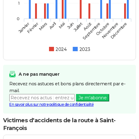
1
0
Février
Mai
Août
Novembre
Janvier
Avril
Juillet
Octobre
Mars
Juin
Septembre
Décembre
2024
2023
A ne pas manquer
Recevez nos astuces et bons plans directement par e-
mail.
Je m'abonne
En savoir plus sur notre politique de confidentialité
Victimes d'accidents de la route à Saint-
François