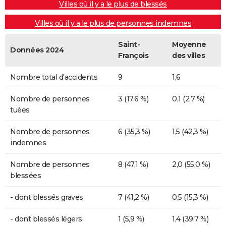
Villes où il y a le plus de blessés
Villes où il y a le plus de personnes indemnes
Saint-
Moyenne
Données 2024
François
des villes
Nombre total d'accidents
9
1,6
Nombre de personnes
3 (17,6 %)
0,1 (2,7 %)
tuées
Nombre de personnes
6 (35,3 %)
1,5 (42,3 %)
indemnes
Nombre de personnes
8 (47,1 %)
2,0 (55,0 %)
blessées
- dont blessés graves
7 (41,2 %)
0,5 (15,3 %)
- dont blessés légers
1 (5,9 %)
1,4 (39,7 %)