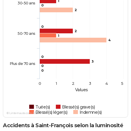
1
30-50 ans
0
2
0
2
50-70 ans
1
4
0
3
Plus de 70 ans
0
0
0
1
2
3
4
5
Values
Tuée(s)
Blessé(s) grave(s)
Blessé(s) léger(s)
Indemne(s)
© Linternaute.com 2026
Accidents à Saint-François selon la luminosité