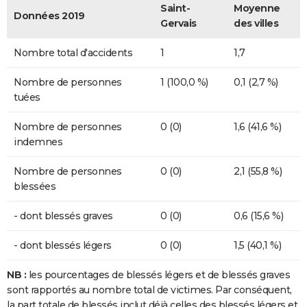
Saint-
Moyenne
Données 2019
Gervais
des villes
Nombre total d'accidents
1
1,7
Nombre de personnes
1 (100,0 %)
0,1 (2,7 %)
tuées
Nombre de personnes
0 (0)
1,6 (41,6 %)
indemnes
Nombre de personnes
0 (0)
2,1 (55,8 %)
blessées
- dont blessés graves
0 (0)
0,6 (15,6 %)
- dont blessés légers
0 (0)
1,5 (40,1 %)
NB :
les pourcentages de blessés légers et de blessés graves
sont rapportés au nombre total de victimes. Par conséquent,
la part totale de blessés inclut déjà celles des blessés légers et