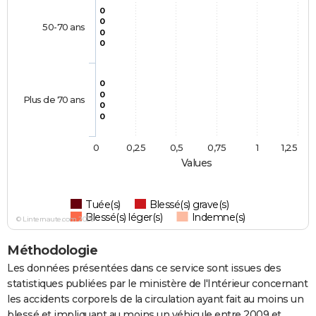
0
0
50-70 ans
0
0
0
0
Plus de 70 ans
0
0
0
0,25
0,5
0,75
1
1,25
Values
Tuée(s)
Blessé(s) grave(s)
Blessé(s) léger(s)
Indemne(s)
© Linternaute.com 2026
Méthodologie
Les données présentées dans ce service sont issues des
statistiques publiées par le ministère de l'Intérieur concernant
les accidents corporels de la circulation ayant fait au moins un
blessé et impliquant au moins un véhicule entre 2009 et