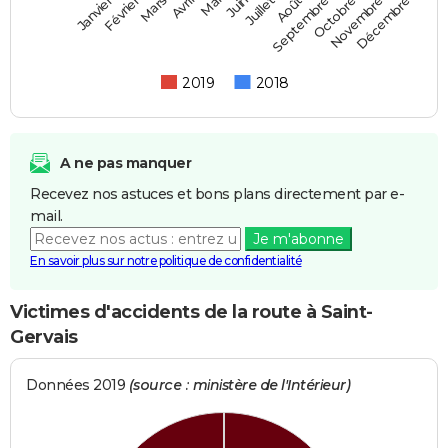
Février
Mai
Août
Novembre
Mars
Juin
Septembre
Décembre
Janvier
Avril
Juillet
Octobre
2019
2018
A ne pas manquer
Recevez nos astuces et bons plans directement par e-
mail.
Je m'abonne
En savoir plus sur notre politique de confidentialité
Victimes d'accidents de la route à Saint-
Gervais
Données 2019
(source : ministère de l'Intérieur)