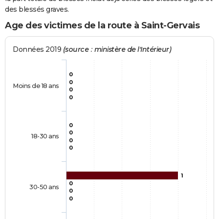
des blessés graves.
Age des victimes de la route à Saint-Gervais
Données 2019
(source : ministère de l'Intérieur)
0
0
Moins de 18 ans
0
0
0
0
18-30 ans
0
0
1
0
30-50 ans
0
0