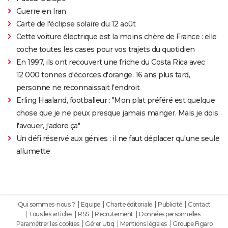
Guerre en Iran
Carte de l'éclipse solaire du 12 août
Cette voiture électrique est la moins chère de France : elle
coche toutes les cases pour vos trajets du quotidien
En 1997, ils ont recouvert une friche du Costa Rica avec
12 000 tonnes d'écorces d'orange. 16 ans plus tard,
personne ne reconnaissait l'endroit
Erling Haaland, footballeur : "Mon plat préféré est quelque
chose que je ne peux presque jamais manger. Mais je dois
l'avouer, j'adore ça"
Un défi réservé aux génies : il ne faut déplacer qu'une seule
allumette
Qui sommes-nous ?
Equipe
Charte éditoriale
Publicité
Contact
Tous les articles
RSS
Recrutement
Données personnelles
Paramétrer les cookies
Gérer Utiq
Mentions légales
Groupe Figaro