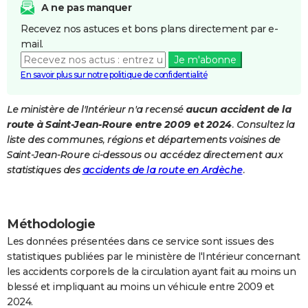
A ne pas manquer
City break
Voyage de noces
Climat
Destinations
Voyage nature
Forum
+
PHOTO
Recevez nos astuces et bons plans directement par e-
mail.
GUIDES D'ACHAT
Je m'abonne
BONS PLANS
En savoir plus sur notre politique de confidentialité
CARTE DE VOEUX
Le ministère de l'Intérieur n'a recensé
aucun accident de la
route à Saint-Jean-Roure entre 2009 et 2024
. Consultez la
Carte Bonne année
Carte Pâques
Carte de Noël
Carte Saint-Valentin
Carte d'anniversaire
DICTIONNAIRE
liste des communes, régions et départements voisines de
Biographies
Expressions
Dictionnaire
Citations
Proverbes
Saint-Jean-Roure ci-dessous ou accédez directement aux
PROGRAMME TV
statistiques des
accidents de la route en Ardèche
.
COPAINS D'AVANT
Se connecter
Collèges
Universités
Service militaire
S'inscrire
Lycées
Primaires
Entreprises
Avis de recherche
AVIS DE DÉCÈS
Méthodologie
FORUM
Les données présentées dans ce service sont issues des
statistiques publiées par le ministère de l'Intérieur concernant
Lifestyle
Sport
Television
Cinema
Bricolage
Culture
Auto
Voyage
les accidents corporels de la circulation ayant fait au moins un
blessé et impliquant au moins un véhicule entre 2009 et
2024.