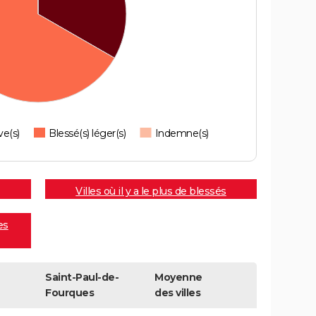
ve(s)
Blessé(s) léger(s)
Indemne(s)
Villes où il y a le plus de blessés
es
Saint-Paul-de-
Moyenne
Fourques
des villes