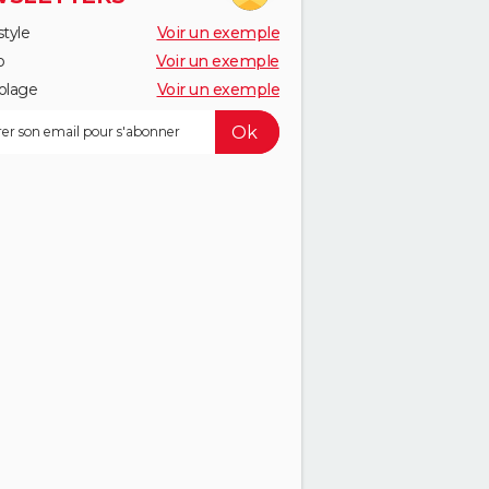
style
Voir un exemple
o
Voir un exemple
olage
Voir un exemple