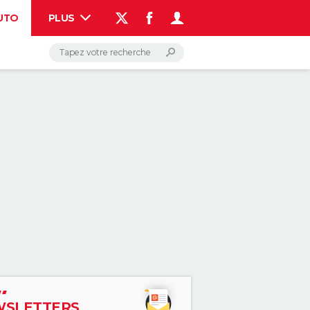
UTO
PLUS
AUTO
HIGH-TECH
BRICOLAGE
WEEK-END
LIFESTYLE
SANTE
VOYAGE
PHOTO
GUIDES D'ACHAT
BONS PLANS
CARTE DE VOEUX
DICTIONNAIRE
PROGRAMME TV
COPAINS D'AVANT
AVIS DE DÉCÈS
FORUM
Connexion
S'inscrire
Rechercher
SLETTERS