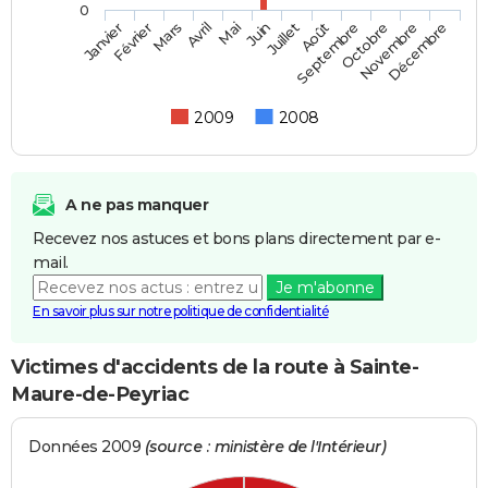
0
Février
Mai
Août
Novembre
Mars
Juin
Septembre
Décembre
Janvier
Avril
Juillet
Octobre
2009
2008
A ne pas manquer
Recevez nos astuces et bons plans directement par e-
mail.
Je m'abonne
En savoir plus sur notre politique de confidentialité
Victimes d'accidents de la route à Sainte-
Maure-de-Peyriac
Données 2009
(source : ministère de l'Intérieur)