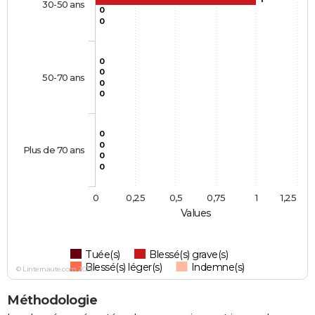
30-50 ans
0
0
0
0
50-70 ans
0
0
0
0
Plus de 70 ans
0
0
0
0,25
0,5
0,75
1
1,25
Values
Tuée(s)
Blessé(s) grave(s)
Blessé(s) léger(s)
Indemne(s)
© Linternaute.com 2026
Méthodologie