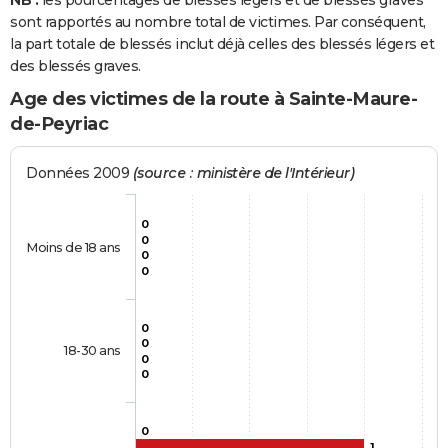
NB :
les pourcentages de blessés légers et de blessés graves
sont rapportés au nombre total de victimes. Par conséquent,
la part totale de blessés inclut déjà celles des blessés légers et
des blessés graves.
Age des victimes de la route à Sainte-Maure-
de-Peyriac
Données 2009
(source : ministère de l'Intérieur)
0
0
Moins de 18 ans
0
0
0
0
18-30 ans
0
0
0
1