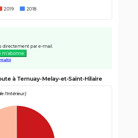
2019
2018
 directement par e-mail.
e m'abonne
tialité
oute à Ternuay-Melay-et-Saint-Hilaire
e l'Intérieur)