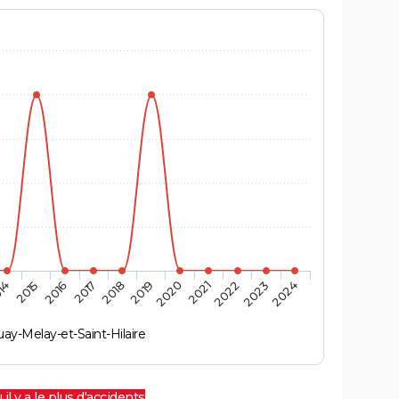
14
2015
2016
2017
2018
2019
2020
2021
2022
2023
2024
ay-Melay-et-Saint-Hilaire
 il y a le plus d'accidents