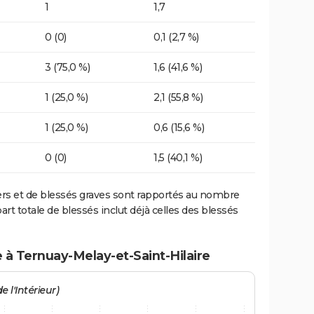
1
1,7
0 (0)
0,1 (2,7 %)
3 (75,0 %)
1,6 (41,6 %)
1 (25,0 %)
2,1 (55,8 %)
1 (25,0 %)
0,6 (15,6 %)
0 (0)
1,5 (40,1 %)
ers et de blessés graves sont rapportés au nombre
art totale de blessés inclut déjà celles des blessés
 à Ternuay-Melay-et-Saint-Hilaire
e l'Intérieur)