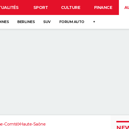
TUALITÉS
SPORT
CULTURE
FINANCE
A
DINES
BERLINES
SUV
FORUM AUTO
+
he-Comté
Haute-Saône
NEW