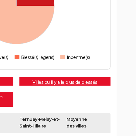
ve(s)
Blessé(s) léger(s)
Indemne(s)
Villes où il y a le plus de blessés
es
Ternuay-Melay-et-
Moyenne
Saint-Hilaire
des villes