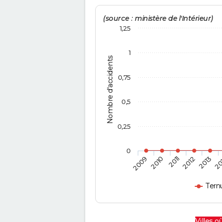
(source : ministère de l'Intérieur)
1,25
1
Nombre d'accidents
0,75
0,5
0,25
0
2009
2010
2011
2012
2013
20
Ternu
Villes où