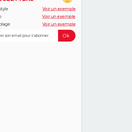
style
Voir un exemple
o
Voir un exemple
olage
Voir un exemple