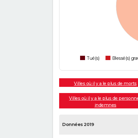
Tué(s)
Blessé(s) gra
Villes où il y a le plus de morts
Villes où il y a le plus de personn
indemnes
Données 2019