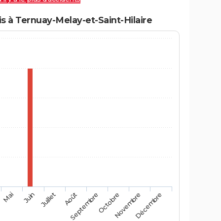
 à Ternuay-Melay-et-Saint-Hilaire
Mai
Août
Novembre
Juin
Septembre
Décembre
Juillet
Octobre