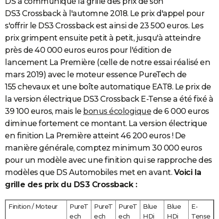
DS a communiqué la grille des prix de son
DS3 Crossback à l'automne 2018. Le prix d'appel pour
s'offrir le DS3 Crossback est ainsi de 23 500 euros. Les
prix grimpent ensuite petit à petit, jusqu'à atteindre
près de 40 000 euros euros pour l'édition de
lancement La Première (celle de notre essai réalisé en
mars 2019) avec le moteur essence PureTech de
155 chevaux et une boîte automatique EAT8. Le prix de
la version électrique DS3 Crossback E-Tense a été fixé à
39 100 euros, mais le
bonus écologique
de 6 000 euros
diminue fortement ce montant. La version électrique
en finition La Première atteint 46 200 euros ! De
manière générale, comptez minimum 30 000 euros
pour un modèle avec une finition qui se rapproche des
modèles que DS Automobiles met en avant.
Voici la
grille des prix du DS3 Crossback :
Finition / Moteur
PureT
PureT
PureT
Blue
Blue
E-
ech
ech
ech
HDi
HDi
Tense