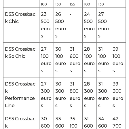
100
130
155
100
130
DS3 Crossbac
23
26
-
24
27
k Chic
500
500
500
500
euro
euro
euro
euro
s
s
s
s
DS3 Crossbac
27
30
31
28
31
39
k So Chic
100
100
600
100
100
100
euro
euro
euro
euro
euro
euro
s
s
s
s
s
s
DS3 Crossbac
27
30
31
28
31
39
k
300
300
800
300
300
300
Performance
euro
euro
euro
euro
euro
euro
Line
s
s
s
s
s
s
DS3 Crossbac
30
33
35
31
34
42
k
600
600
100
600
600
700