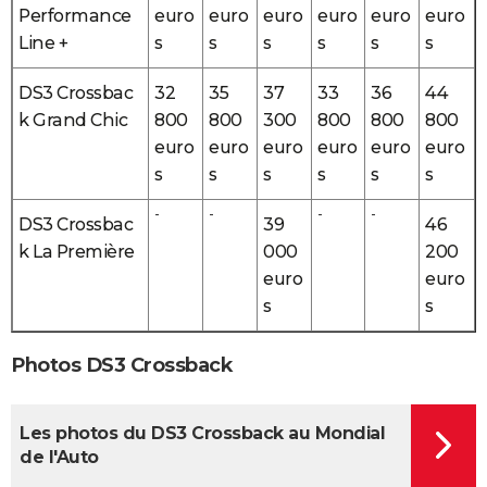
Performance
euro
euro
euro
euro
euro
euro
Line +
s
s
s
s
s
s
DS3 Crossbac
32
35
37
33
36
44
k Grand Chic
800
800
300
800
800
800
euro
euro
euro
euro
euro
euro
s
s
s
s
s
s
-
-
-
-
DS3 Crossbac
39
46
k La Première
000
200
euro
euro
s
s
Photos DS3 Crossback
Les photos du DS3 Crossback au Mondial
de l'Auto