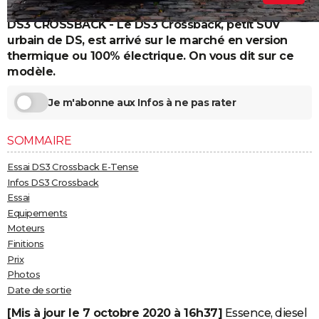
City break
Voyage de noces
Climat
Destinations
Voyage nature
Forum
+
PHOTO
DS3 CROSSBACK - Le DS3 Crossback, petit SUV
urbain de DS, est arrivé sur le marché en version
GUIDES D'ACHAT
thermique ou 100% électrique. On vous dit sur ce
modèle.
BONS PLANS
Je m'abonne aux Infos à ne pas rater
CARTE DE VOEUX
Carte Bonne année
Carte Pâques
Carte de Noël
Carte Saint-Valentin
Carte d'anniversaire
DICTIONNAIRE
SOMMAIRE
Biographies
Expressions
Dictionnaire
Citations
Proverbes
PROGRAMME TV
Essai DS3 Crossback E-Tense
Infos DS3 Crossback
COPAINS D'AVANT
Essai
Equipements
Se connecter
Collèges
Universités
Service militaire
S'inscrire
Lycées
Primaires
Entreprises
Avis de recherche
AVIS DE DÉCÈS
Moteurs
Finitions
FORUM
Prix
Lifestyle
Sport
Television
Cinema
Bricolage
Culture
Auto
Voyage
Photos
Date de sortie
[Mis à jour le 7 octobre 2020 à 16h37]
Essence, diesel